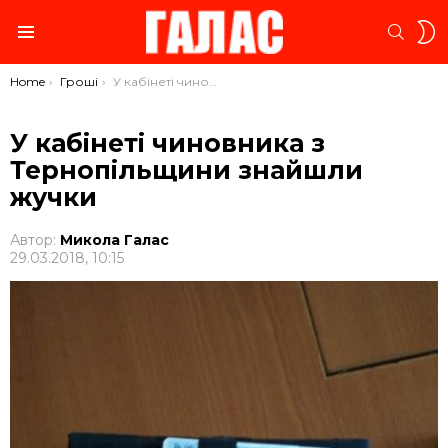
S
SEARC
S
Menu
You are here:
Home
Гроші
У кабінеті чиновника з Тернопільщини знайшли жучки
У кабінеті чиновника з
Тернопільщини знайшли
жучки
Автор:
Микола Галас
29.03.2018, 10:15