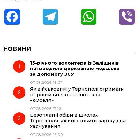
F
T
W
V
a
e
h
i
c
l
a
b
НОВИНИ
15-річного волонтера із Заліщиків
e
e
t
e
нагородили церковною медаллю
за допомогу ЗСУ
b
g
s
r
07.08.2026, 18:07
Як військовим у Тернополі отримати
o
r
A
перший внесок за іпотекою
«єОселя»
07.08.2026, 17:16
o
a
p
Безоплатні обіди в школах
Тернополя: як виготовити картку для
k
m
p
харчування
07.08.2026, 16:00