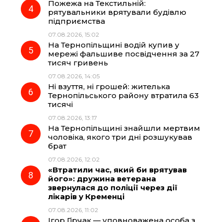
Пожежа на Текстильній:
рятувальники врятували будівлю
підприємства
07.08.2026, 15:02
На Тернопільщині водій купив у
мережі фальшиве посвідчення за 27
тисяч гривень
07.08.2026, 14:05
Ні взуття, ні грошей: жителька
Тернопільського району втратила 63
тисячі
07.08.2026, 13:17
На Тернопільщині знайшли мертвим
чоловіка, якого три дні розшукував
брат
07.08.2026, 12:02
«Втратили час, який би врятував
його»: дружина ветерана
звернулася до поліції через дії
лікарів у Кременці
07.08.2026, 11:02
Ігор Гірчак — уповноважена особа з