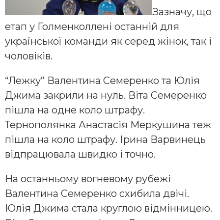
Зазначу, що
етап у Голменколлені останній для
української команди як серед жінок, так і
чоловіків.
“Лежку” Валентина Семеренко та Юлія
Джима закрили на нуль. Віта Семеренко
пішла на одне коло штрафу.
Тернополянка Анастасія Меркушина теж
пішла на коло штрафу. Ірина Варвинець
відпрацювала швидко і точно.
На останньому вогневому рубежі
Валентина Семеренко схибила двічі.
Юлія Джима стала круглою відмінницею.