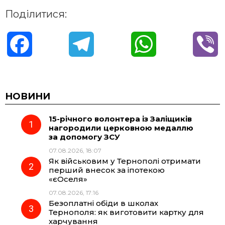
Поділитися:
F
T
W
V
a
e
h
i
c
l
a
b
НОВИНИ
15-річного волонтера із Заліщиків
e
e
t
e
нагородили церковною медаллю
за допомогу ЗСУ
b
g
s
r
07.08.2026, 18:07
Як військовим у Тернополі отримати
o
r
A
перший внесок за іпотекою
«єОселя»
07.08.2026, 17:16
o
a
p
Безоплатні обіди в школах
Тернополя: як виготовити картку для
k
m
p
харчування