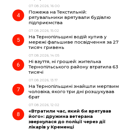
07.08.2026, 16:00
Пожежа на Текстильній:
рятувальники врятували будівлю
підприємства
07.08.2026, 15:02
На Тернопільщині водій купив у
мережі фальшиве посвідчення за 27
тисяч гривень
07.08.2026, 14:05
Ні взуття, ні грошей: жителька
Тернопільського району втратила 63
тисячі
07.08.2026, 13:17
На Тернопільщині знайшли мертвим
чоловіка, якого три дні розшукував
брат
07.08.2026, 12:02
«Втратили час, який би врятував
його»: дружина ветерана
звернулася до поліції через дії
лікарів у Кременці