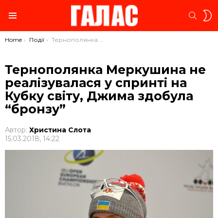
S
SEARC
S
Menu
You are here:
Home
Події
Тернополянка Меркушина не реалізувалася у спринті на Кубку світу, Джима здобула “бронзу”
Тернополянка Меркушина не
реалізувалася у спринті на
Кубку світу, Джима здобула
“бронзу”
Автор:
Христина Слота
15.03.2018, 14:22