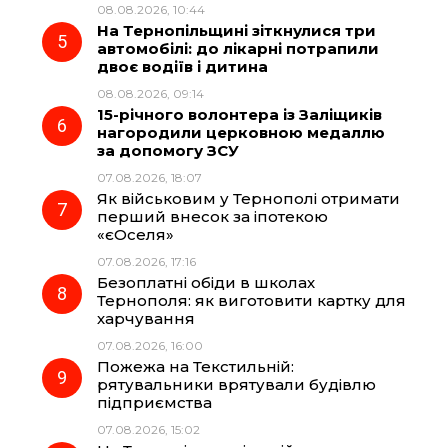
08.08.2026, 10:44
На Тернопільщині зіткнулися три
автомобілі: до лікарні потрапили
двоє водіїв і дитина
08.08.2026, 09:14
15-річного волонтера із Заліщиків
нагородили церковною медаллю
за допомогу ЗСУ
07.08.2026, 18:07
Як військовим у Тернополі отримати
перший внесок за іпотекою
«єОселя»
07.08.2026, 17:16
Безоплатні обіди в школах
Тернополя: як виготовити картку для
харчування
07.08.2026, 16:00
Пожежа на Текстильній:
рятувальники врятували будівлю
підприємства
07.08.2026, 15:02