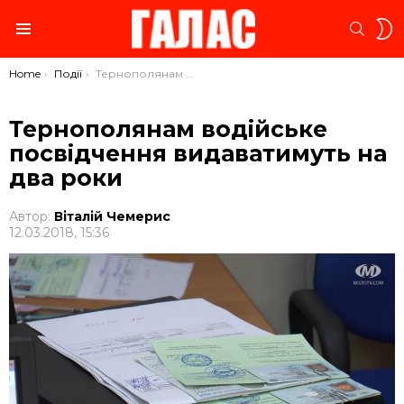
S
SEARC
S
Menu
You are here:
Home
Події
Тернополянам водійське посвідчення видаватимуть на два роки
Тернополянам водійське
посвідчення видаватимуть на
два роки
Автор:
Віталій Чемерис
12.03.2018, 15:36