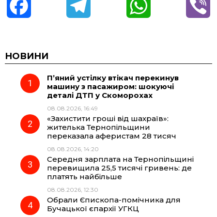
F
T
W
V
a
e
h
i
c
l
a
b
НОВИНИ
П’яний устілку втікач перекинув
e
e
t
e
машину з пасажиром: шокуючі
деталі ДТП у Скоморохах
b
g
s
r
08.08.2026, 16:49
«Захистити гроші від шахраїв»:
o
r
A
жителька Тернопільщини
переказала аферистам 28 тисяч
08.08.2026, 14:20
o
a
p
Середня зарплата на Тернопільщині
перевищила 25,5 тисячі гривень: де
k
m
p
платять найбільше
08.08.2026, 12:30
Обрали Єпископа-помічника для
Бучацької єпархії УГКЦ