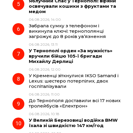
Яблучний Спас у Тернополі: віряни
освячували кошики з фруктами та
медом
06.08.2026, 14:00
Забрала сумку з телефоном і
викинула ключі: тернополянці
загрожує до 8 років ув’язнення
06.08.2026, 13:11
У Тернополі орден «За мужність»
вручили бійцю 105-ї бригади
Михайлу Дерлиці
06.08.2026, 12:00
У Кременці зіткнулися IKSO Samand і
Lexus: шестеро потерпілих, двох
госпіталізували
06.08.2026, 11:00
До Тернополя доставили всі 17 нових
тролейбусів «Електрон»
06.08.2026, 10:18
У Великій Березовиці водійка BMW
їхала зі швидкістю 147 км/год