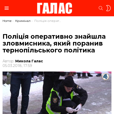
S
SEARC
S
Menu
You are here:
Home
Кримінал
Поліція оперативно знайшла зловмисника, який поранив тернопільського політика
Поліція оперативно знайшла
зловмисника, який поранив
тернопільського політика
Автор:
Микола Галас
05.03.2018, 17:59