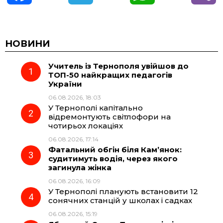
a
e
h
i
c
l
a
b
НОВИНИ
Учитель із Тернополя увійшов до
e
e
t
e
ТОП-50 найкращих педагогів
України
b
g
s
r
06.08.2026, 18:03
У Тернополі капітально
o
r
A
відремонтують світлофори на
чотирьох локаціях
06.08.2026, 17:14
o
a
p
Фатальний обгін біля Кам’янок:
судитимуть водія, через якого
k
m
p
загинула жінка
06.08.2026, 16:09
У Тернополі планують встановити 12
сонячних станцій у школах і садках
06.08.2026, 15:19