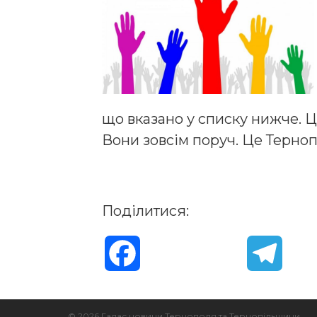
що вказано у списку нижче. Ці
Вони зовсім поруч. Це Терноп
Поділитися:
F
T
a
e
© 2026 Галас новини Тернополя та Тернопільщини