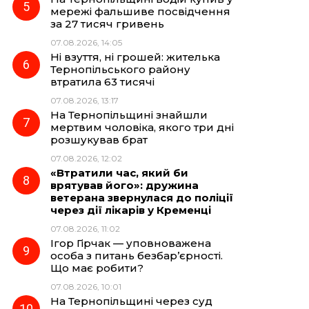
мережі фальшиве посвідчення
за 27 тисяч гривень
07.08.2026, 14:05
Ні взуття, ні грошей: жителька
Тернопільського району
втратила 63 тисячі
07.08.2026, 13:17
На Тернопільщині знайшли
мертвим чоловіка, якого три дні
розшукував брат
07.08.2026, 12:02
«Втратили час, який би
врятував його»: дружина
ветерана звернулася до поліції
через дії лікарів у Кременці
07.08.2026, 11:02
Ігор Гірчак — уповноважена
особа з питань безбар’єрності.
Що має робити?
07.08.2026, 10:01
На Тернопільщині через суд