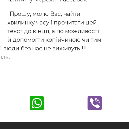
“Прошу, молю Вас, найти
хвилинку часу і прочитати цей
текст до кінця, а по можливості
й допомогти копійчиною чи тим,
 люди без нас не виживуть !!!
іль.
W
V
h
i