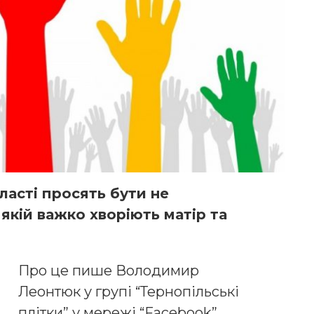
ласті просять бути не
 якій важко хворіють матір та
Про це пише Володимир
Леонтюк у групі “Тернопільські
плітки” у мережі “Facebook”.