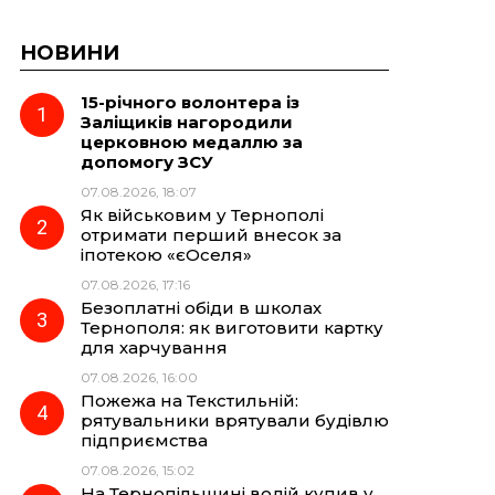
НОВИНИ
15-річного волонтера із
Заліщиків нагородили
церковною медаллю за
допомогу ЗСУ
07.08.2026, 18:07
Як військовим у Тернополі
отримати перший внесок за
іпотекою «єОселя»
07.08.2026, 17:16
Безоплатні обіди в школах
Тернополя: як виготовити картку
для харчування
07.08.2026, 16:00
Пожежа на Текстильній:
рятувальники врятували будівлю
підприємства
07.08.2026, 15:02
На Тернопільщині водій купив у