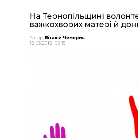
На Тернопільщині волонт
важкохворих матері й дон
Автор:
Віталій Чемерис
18.03.2018, 09:15