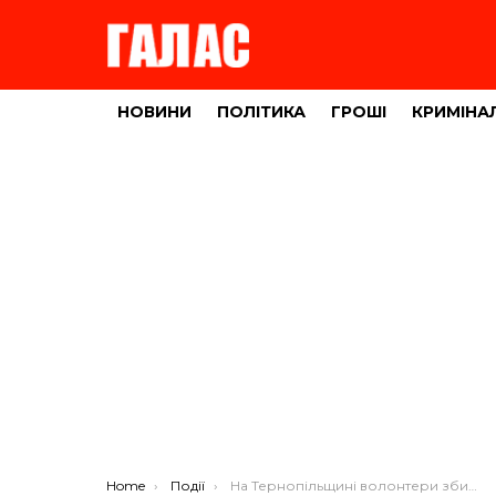
НОВИНИ
ПОЛІТИКА
ГРОШІ
КРИМІНА
You are here:
Home
Події
На Тернопільщині волонтери збирають гроші для важкохворих матері й доньки