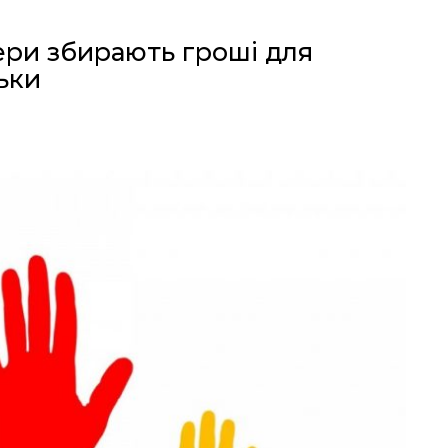
ери збирають гроші для
ьки