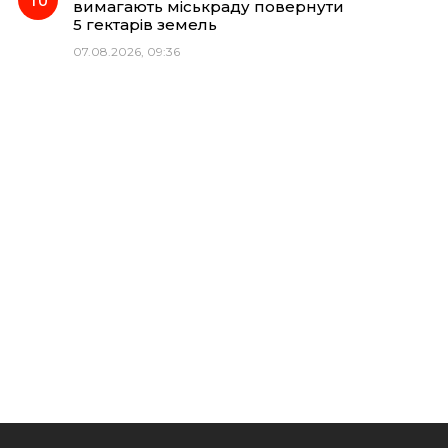
вимагають міськраду повернути
5 гектарів земель
07.08.2026, 09:36