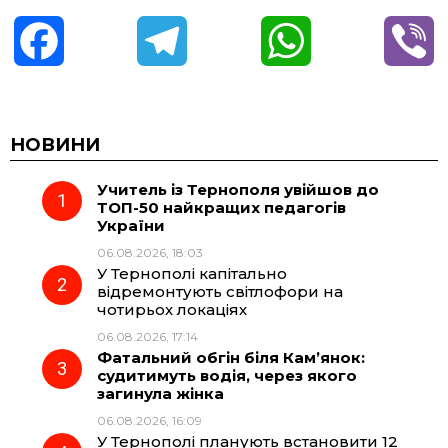
F
T
W
V
a
e
h
i
c
l
a
b
НОВИНИ
Учитель із Тернополя увійшов до
e
e
t
e
ТОП-50 найкращих педагогів
України
b
g
s
r
06.08.2026, 18:03
У Тернополі капітально
o
r
A
відремонтують світлофори на
чотирьох локаціях
06.08.2026, 17:14
o
a
p
Фатальний обгін біля Кам’янок:
судитимуть водія, через якого
k
m
p
загинула жінка
06.08.2026, 16:09
У Тернополі планують встановити 12