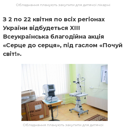
Обладнання планують закупити для дитячої лікарні
З 2 по 22 квітня по всіх регіонах
України відбудеться XІІІ
Всеукраїнська благодійна акція
«Серце до серця», під гаслом «Почуй
світ!».
Обладнання планують закупити для дитячої