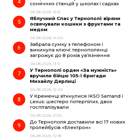
сонячних станцій у школах і садках
06.08.2026, 15:19
Яблучний Спас у Тернополі: віряни
освячували кошики з фруктами та
медом
06.08.2026, 14:00
Забрала сумку з телефоном і
викинула ключі: тернополянці
загрожує до 8 років ув’язнення
06.08.2026, 13:11
У Тернополі орден «За мужність»
вручили бійцю 105-ї бригади
Михайлу Дерлиці
06.08.2026, 12:00
У Кременці зіткнулися IKSO Samand і
Lexus: шестеро потерпілих, двох
госпіталізували
06.08.2026, 11:00
До Тернополя доставили всі 17 нових
тролейбусів «Електрон»
06.08.2026, 10:18