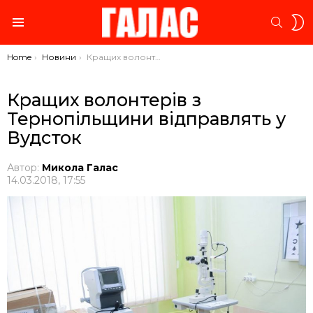
S
SEARC
S
Menu
You are here:
Home
Новини
Кращих волонтерів з Тернопільщини відправлять у Вудсток
Кращих волонтерів з
Тернопільщини відправлять у
Вудсток
Автор:
Микола Галас
14.03.2018, 17:55