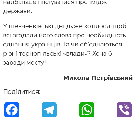
найбільше піклуватися про імідж
держави.
У шевченківські дні дуже хотілося, щоб
всі згадали його слова про необхідність
єднання українців. Та чи об’єднаються
різні тернопільські «влади»? Хоча б
заради мосту!
Микола Петрівський
Поділитися:
F
T
W
V
a
e
h
i