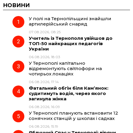
c
l
a
b
НОВИНИ
У полі на Тернопільщині знайшли
e
e
t
e
артилерійський снаряд
07.08.2026, 08:25
b
g
s
r
Учитель із Тернополя увійшов до
ТОП-50 найкращих педагогів
o
r
A
України
06.08.2026, 18:03
У Тернополі капітально
o
a
p
відремонтують світлофори на
чотирьох локаціях
k
m
p
06.08.2026, 17:14
Фатальний обгін біля Кам’янок:
судитимуть водія, через якого
загинула жінка
06.08.2026, 16:09
У Тернополі планують встановити 12
сонячних станцій у школах і садках
06.08.2026, 15:19
Яблучний Спас у Тернополі: віряни