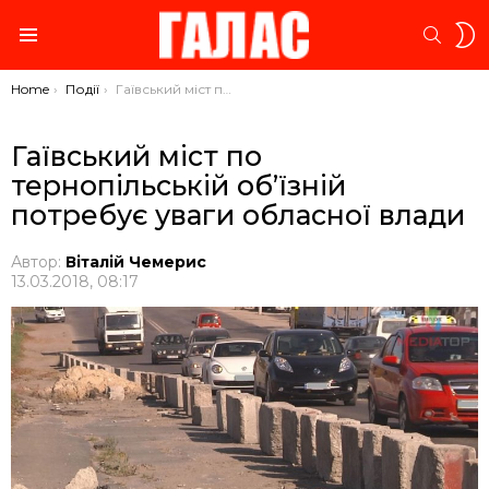
S
SEARC
S
Menu
You are here:
Home
Події
Гаївський міст по тернопільській об’їзній потребує уваги обласної влади
Гаївський міст по
тернопільській об’їзній
потребує уваги обласної влади
Автор:
Віталій Чемерис
13.03.2018, 08:17