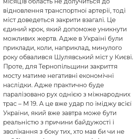
місяців область не долучиться до
відновлення транспортної артерії, тоді
міст доведеться закрити взагалі. Це
єдиний крок, який допоможе уникнути
можливих жертв. Адже в Україні були
приклади, коли, наприклад, минулого
року обвалився Шулявський міст у Києві.
Проте, для Тернопільщини закриття
мосту матиме негативні економічні
наслідки. Адже практично буде
паралізовано рух однією з міжнародних
трас – М 19. А це вже удар по іміджу всієї
України, який вже завтра може бути
реальністю з причини байдужості і
зволікання з боку тих, хто мав би чи не