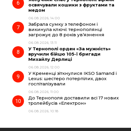
освячували кошики з фруктами та
медом
06.08.2026, 14:00
Забрала сумку з телефоном і
викинула ключі: тернополянці
загрожує до 8 років ув’язнення
06.08.2026, 13:11
У Тернополі орден «За мужність»
вручили бійцю 105-ї бригади
Михайлу Дерлиці
06.08.2026, 12:00
У Кременці зіткнулися IKSO Samand і
Lexus: шестеро потерпілих, двох
госпіталізували
06.08.2026, 11:00
До Тернополя доставили всі 17 нових
тролейбусів «Електрон»
06.08.2026, 10:18