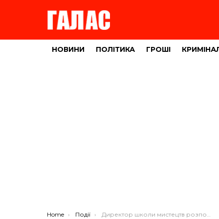
НОВИНИ
ПОЛІТИКА
ГРОШІ
КРИМІНА
You are here:
Home
Події
Директор школи мистецтв розповіла свою точку зору про реорганізацію (відео)