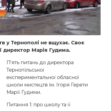
в у Тернополі не вщухає. Своє
її директор Марія Гудима.
П’ять питань до директора
Тернопільської
експериментальної обласної
школи мистецтв ім. Ігоря Герети
Марії Гудими.
Питання 1: про школу та її