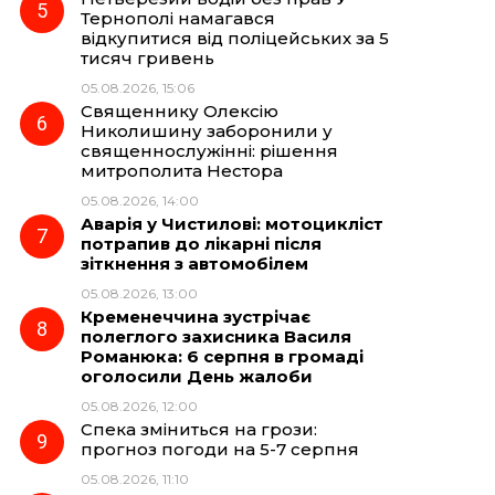
Тернополі намагався
відкупитися від поліцейських за 5
тисяч гривень
05.08.2026, 15:06
Священнику Олексію
Николишину заборонили у
священнослужінні: рішення
митрополита Нестора
05.08.2026, 14:00
Аварія у Чистилові: мотоцикліст
потрапив до лікарні після
зіткнення з автомобілем
05.08.2026, 13:00
Кременеччина зустрічає
полеглого захисника Василя
Романюка: 6 серпня в громаді
оголосили День жалоби
05.08.2026, 12:00
Спека зміниться на грози:
прогноз погоди на 5-7 серпня
05.08.2026, 11:10