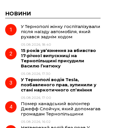
НОВИНИ
У Тернополі жінку госпіталізували
після наїзду автомобіля, який
рухався заднім ходом
05.08.2026, 18:40
15 років ув’язнення за вбивство
17-річної випускниці на
Тернопільщині присудили
Василю Гнатюку
05.08.2026, 17:30
У Тернополі водія Tesla,
позбавленого прав, зупинили у
стані наркотичного сп’яніння
05.08.2026, 17:00
Помер канадський волонтер
Джефф Слойчук, який допомагав
громадам Тернопільщини
05.08.2026, 16:02
Нетверезий водій без прав У