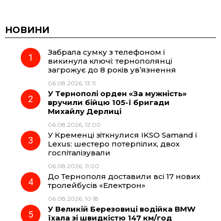
a
e
h
i
c
l
a
b
НОВИНИ
Забрала сумку з телефоном і
e
e
t
e
викинула ключі: тернополянці
загрожує до 8 років ув’язнення
b
g
s
r
06.08.2026, 13:11
У Тернополі орден «За мужність»
o
r
A
вручили бійцю 105-ї бригади
Михайлу Дерлиці
06.08.2026, 12:00
o
a
p
У Кременці зіткнулися IKSO Samand і
Lexus: шестеро потерпілих, двох
k
m
p
госпіталізували
06.08.2026, 11:00
До Тернополя доставили всі 17 нових
тролейбусів «Електрон»
06.08.2026, 10:18
У Великій Березовиці водійка BMW
їхала зі швидкістю 147 км/год