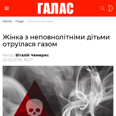
S
SEARC
S
Menu
You are here:
Home
Події
Жінка з неповнолітніми дітьми отруїлася газом
Жінка з неповнолітніми дітьми
отруїлася газом
Автор:
Віталій Чемерис
22.02.2018, 18:27