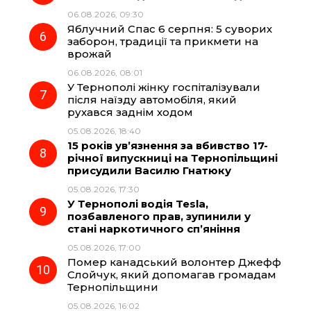
06.08.2026, 09:30
Яблучний Спас 6 серпня: 5 суворих
заборон, традиції та прикмети на
врожай
06.08.2026, 08:01
У Тернополі жінку госпіталізували
після наїзду автомобіля, який
рухався заднім ходом
05.08.2026, 18:40
15 років ув’язнення за вбивство 17-
річної випускниці на Тернопільщині
присудили Василю Гнатюку
05.08.2026, 17:30
У Тернополі водія Tesla,
позбавленого прав, зупинили у
стані наркотичного сп’яніння
05.08.2026, 17:00
Помер канадський волонтер Джефф
Слойчук, який допомагав громадам
Тернопільщини
05.08.2026, 16:02