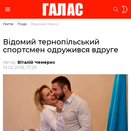
S
SEARC
S
Menu
You are here:
Home
Події
Відомий тернопільський спортсмен одружився вдруге
Відомий тернопільський
спортсмен одружився вдруге
Автор:
Віталій Чемерис
19.02.2018, 17:29