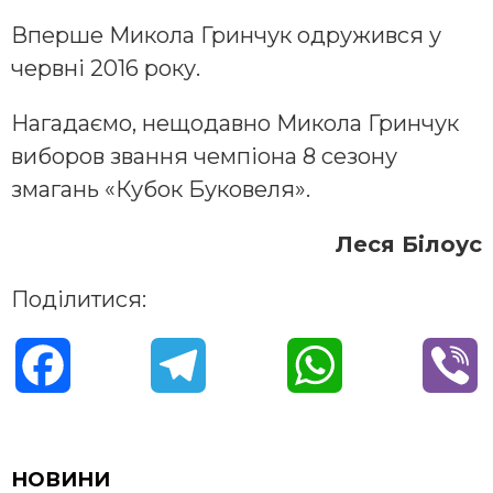
Вперше Микола Гринчук одружився у
червні 2016 року.
Нагадаємо, нещодавно Микола Гринчук
виборов звання чемпіона 8 сезону
змагань «Кубок Буковеля».
Леся Білоус
Поділитися:
F
T
W
V
a
e
h
i
c
l
a
b
НОВИНИ