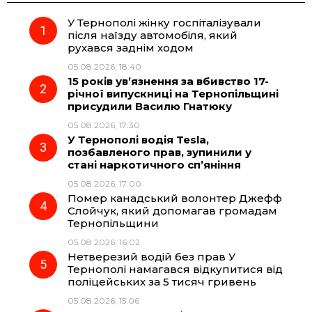
У Тернополі жінку госпіталізували
e
e
t
e
після наїзду автомобіля, який
рухався заднім ходом
b
g
s
r
05.08.2026, 18:40
15 років ув’язнення за вбивство 17-
o
r
A
річної випускниці на Тернопільщині
присудили Василю Гнатюку
05.08.2026, 17:30
o
a
p
У Тернополі водія Tesla,
позбавленого прав, зупинили у
k
m
p
стані наркотичного сп’яніння
05.08.2026, 17:00
Помер канадський волонтер Джефф
Слойчук, який допомагав громадам
Тернопільщини
05.08.2026, 16:02
Нетверезий водій без прав У
Тернополі намагався відкупитися від
поліцейських за 5 тисяч гривень
05.08.2026, 15:06