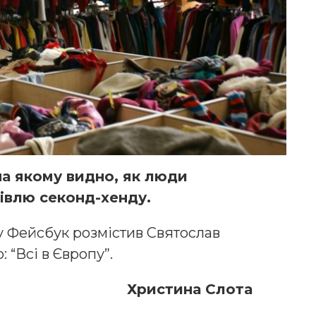
на якому видно, як люди
івлю секонд-хенду.
 у Фейсбук розмістив Святослав
 “Всі в Європу”.
Христина Слота