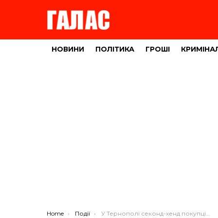
НОВИНИ
ПОЛІТИКА
ГРОШІ
КРИМІНА
You are here:
Home
Події
У Тернополі секонд-хенд покупці беруть штурмом (відео)