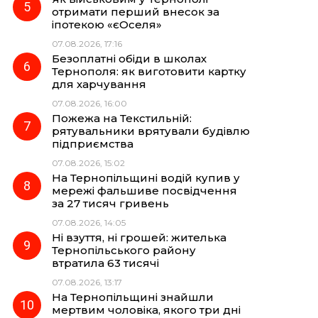
отримати перший внесок за
іпотекою «єОселя»
07.08.2026, 17:16
Безоплатні обіди в школах
Тернополя: як виготовити картку
для харчування
07.08.2026, 16:00
Пожежа на Текстильній:
рятувальники врятували будівлю
підприємства
07.08.2026, 15:02
На Тернопільщині водій купив у
мережі фальшиве посвідчення
за 27 тисяч гривень
07.08.2026, 14:05
Ні взуття, ні грошей: жителька
Тернопільського району
втратила 63 тисячі
07.08.2026, 13:17
На Тернопільщині знайшли
мертвим чоловіка, якого три дні