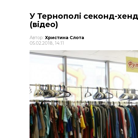
У Тернополі секонд-хен
(відео)
Автор:
Христина Слота
05.02.2018, 14:11