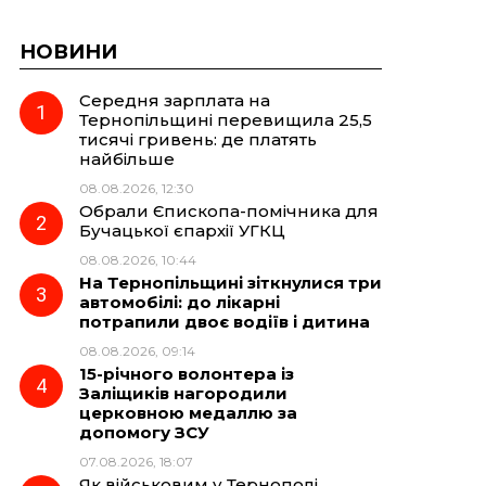
НОВИНИ
Середня зарплата на
Тернопільщині перевищила 25,5
тисячі гривень: де платять
найбільше
08.08.2026, 12:30
Обрали Єпископа-помічника для
Бучацької єпархії УГКЦ
08.08.2026, 10:44
На Тернопільщині зіткнулися три
автомобілі: до лікарні
потрапили двоє водіїв і дитина
08.08.2026, 09:14
15-річного волонтера із
Заліщиків нагородили
церковною медаллю за
допомогу ЗСУ
07.08.2026, 18:07
Як військовим у Тернополі