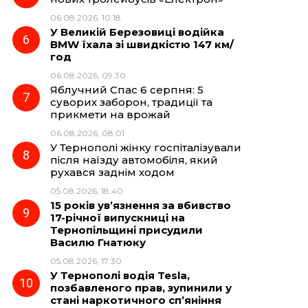
06.08.2026, 10:18
У Великій Березовиці водійка
BMW їхала зі швидкістю 147 км/
год
06.08.2026, 09:30
Яблучний Спас 6 серпня: 5
суворих заборон, традиції та
прикмети на врожай
06.08.2026, 08:01
У Тернополі жінку госпіталізували
після наїзду автомобіля, який
рухався заднім ходом
05.08.2026, 18:40
15 років ув’язнення за вбивство
17-річної випускниці на
Тернопільщині присудили
Василю Гнатюку
05.08.2026, 17:30
У Тернополі водія Tesla,
позбавленого прав, зупинили у
стані наркотичного сп’яніння