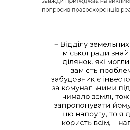
завжди приїжджає на виклики
попросив правоохоронців реа
– Відділу земельних
міської ради знай
ділянок, які могл
замість проблем
забудовник є інвест
за комунальними пі
чимало землі, тож
запропонувати йому 
цю напругу, то я 
користь всім, – н