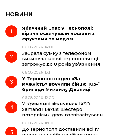
НОВИНИ
Яблучний Спас у Тернополі:
віряни освячували кошики з
фруктами та медом
06.08.2026, 14:00
Забрала сумку з телефоном і
викинула ключі: тернополянці
загрожує до 8 років ув’язнення
06.08.2026, 13:11
У Тернополі орден «За
мужність» вручили бійцю 105-ї
бригади Михайлу Дерлиці
06.08.2026, 12:00
У Кременці зіткнулися IKSO
Samand і Lexus: шестеро
потерпілих, двох госпіталізували
06.08.2026, 11:00
До Тернополя доставили всі 17
нових тролейбусів «Електрон»