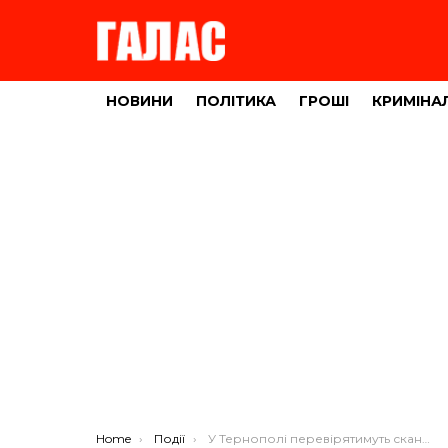
НОВИНИ
ПОЛІТИКА
ГРОШІ
КРИМІНА
You are here:
Home
Події
У Тернополі перевірятимуть скандальну забудову