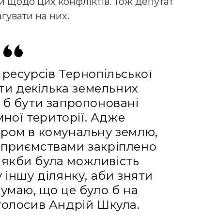
 щодо цих конфліктів. Тож депутат
гувати на них.
 ресурсів Тернопільської
ти декілька земельних
и б бути запропоновані
ної території. Адже
ором в комунальну землю,
дприємствами закріплено
 якби була можливість
іншу ділянку, аби зняти
думаю, що це було б на
аголосив Андрій Шкула.