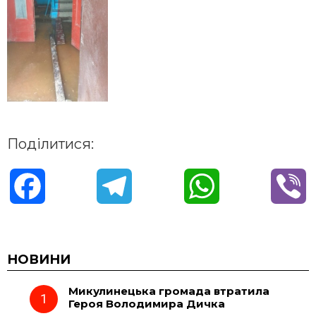
Поділитися:
F
T
W
V
a
e
h
i
c
l
a
b
НОВИНИ
Микулинецька громада втратила
e
e
t
e
Героя Володимира Дичка