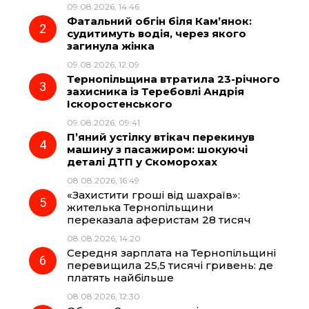
09.08.2026, 14:46
b
g
s
r
Фатальний обгін біля Кам’янок:
судитимуть водія, через якого
o
r
A
загинула жінка
09.08.2026, 12:09
Тернопільщина втратила 23-річного
o
a
p
захисника із Теребовлі Андрія
Іскоростенського
k
m
p
09.08.2026, 09:41
П’яний устілку втікач перекинув
машину з пасажиром: шокуючі
деталі ДТП у Скоморохах
08.08.2026, 16:49
«Захистити гроші від шахраїв»:
жителька Тернопільщини
переказала аферистам 28 тисяч
08.08.2026, 14:20
Середня зарплата на Тернопільщині
перевищила 25,5 тисячі гривень: де
платять найбільше
08.08.2026, 12:30