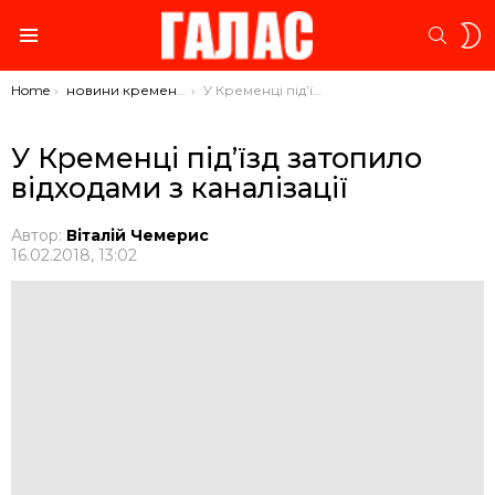
S
SEARC
S
Menu
You are here:
Home
новини кременця
У Кременці під’їзд затопило відходами з каналізації
У Кременці під’їзд затопило
відходами з каналізації
Автор:
Віталій Чемерис
16.02.2018, 13:02