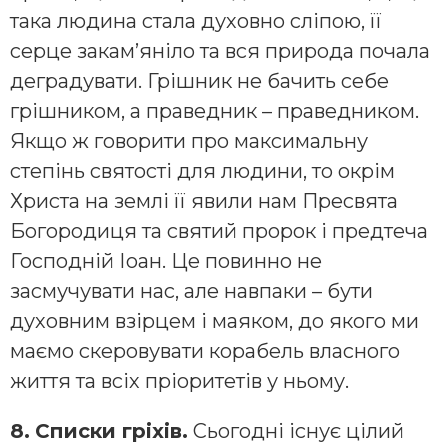
така людина стала духовно сліпою, її
серце закам’яніло та вся природа почала
деградувати. Грішник не бачить себе
грішником, а праведник – праведником.
Якщо ж говорити про максимальну
степінь святості для людини, то окрім
Христа на землі її явили нам Пресвята
Богородиця та святий пророк і предтеча
Господній Іоан. Це повинно не
засмучувати нас, але навпаки – бути
духовним взірцем і маяком, до якого ми
маємо скеровувати корабель власного
життя та всіх пріоритетів у ньому.
8.
Списки гріхів.
Сьогодні існує цілий