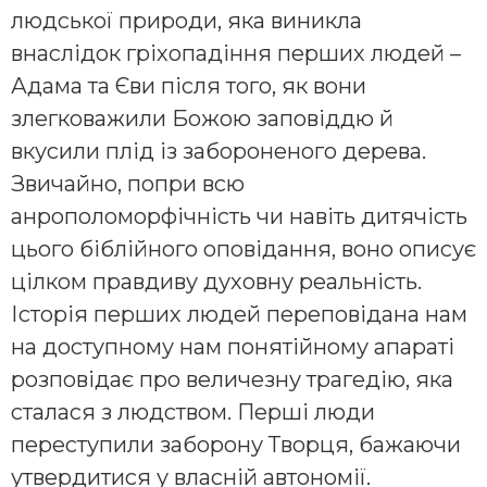
людської природи, яка виникла
внаслідок гріхопадіння перших людей –
Адама та Єви після того, як вони
злегковажили Божою заповіддю й
вкусили плід із забороненого дерева.
Звичайно, попри всю
анрополоморфічність чи навіть дитячість
цього біблійного оповідання, воно описує
цілком правдиву духовну реальність.
Історія перших людей переповідана нам
на доступному нам понятійному апараті
розповідає про величезну трагедію, яка
сталася з людством. Перші люди
переступили заборону Творця, бажаючи
утвердитися у власній автономії.