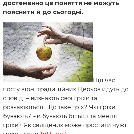
достеменно це поняття не можуть
пояснити й до сьогодні.
Під час
посту вірні традиційних Церков йдуть до
сповіді – визнають свої гріхи та
розкаюються. Що таке гріх? Які гріхи
бувають? Чи бувають більші та менші
гріхи? Як священик може простити чужі