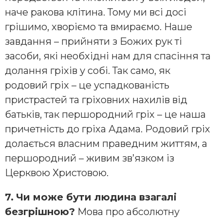
наче ракова клітина. Тому ми всі досі
грішимо, хворіємо та вмираємо. Наше
завдання – прийняти з Божих рук ті
засоби, які необхідні нам для спасіння та
долання гріхів у собі. Так само, як
родовий гріх – це успадкованість
пристрастей та гріховних нахилів від
батьків, так першородний гріх – це наша
причетність до гріха Адама. Родовий гріх
долається власним праведним життям, а
першородний – живим зв’язком із
Церквою Христовою.
7.
Чи може бути людина взагалі
безгрішною?
Мова про абсолютну