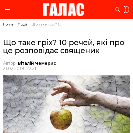
S
SEARC
S
Menu
You are here:
Home
Події
Що таке гріх? 10 речей, які про це розповідає священик
Що таке гріх? 10 речей, які про
це розповідає священик
Автор:
Віталій Чемерис
21.02.2018, 22:21