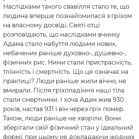
Наслідками такого свавілля стало те, що
людина вперше познайомилася з гріхом
на власному досвіді. Святі отці
розповідають, що наслідками вчинку
Адама стало набуття людьми нових,
небачених раніше духовно-, душевно-,
фізичних рис. Ними стали пристрасність,
тлінність і смертність. Що це означає на
практиці? Люди раніше жили вічно, не
вмирали. Після гріхопадіння наші тіла
стали смертними. І хоча Адам жив 930
років, настав 931 і він через гріх помер.
Також, люди раніше не хворіли. Вони
зберігали свій фізичний стан у ідеальний
формі, при цьому не докладаючи жодних