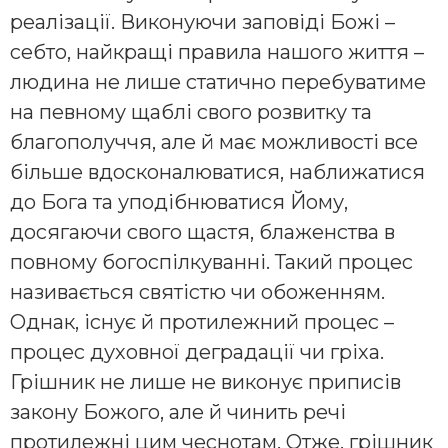
реалізації. Виконуючи заповіді Божі –
себто, найкращі правила нашого життя –
людина не лише статично перебуватиме
на певному щаблі свого розвитку та
благополуччя, але й має можливості все
більше вдосконалюватися, наближатися
до Бога та уподібнюватися Йому,
досягаючи свого щастя, блаженства в
повному богоспілкуванні. Такий процес
називається святістю чи обоженням.
Однак, існує й протилежний процес –
процес духовної деградації чи гріха.
Грішник не лише не виконує приписів
закону Божого, але й чинить речі
протилежні цим чеснотам. Отже, грішник