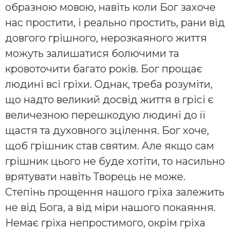
образною мовою, навіть коли Бог захоче
нас простити, і реально простить, рани від
довгого грішного, нерозкаяного життя
можуть залишатися болючими та
кровоточити багато років. Бог прощає
людині всі гріхи. Однак, треба розуміти,
що надто великий досвід життя в грісі є
величезною перешкодую людині до її
щастя та духовного зцілення. Бог хоче,
щоб грішник став святим. Але якщо сам
грішник цього не буде хотіти, то насильно
врятувати навіть Творець не може.
Степінь прощення нашого гріха залежить
не від Бога, а від міри нашого покаяння.
Немає гріха непростимого, окрім гріха