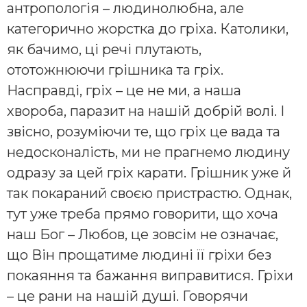
антропологія – людинолюбна, але
категорично жорстка до гріха. Католики,
як бачимо, ці речі плутають,
ототожнюючи грішника та гріх.
Насправді, гріх – це не ми, а наша
хвороба, паразит на нашій добрій волі. І
звісно, розуміючи те, що гріх це вада та
недосконалість, ми не прагнемо людину
одразу за цей гріх карати. Грішник уже й
так покараний своєю пристрастю. Однак,
тут уже треба прямо говорити, що хоча
наш Бог – Любов, це зовсім не означає,
що Він прощатиме людині її гріхи без
покаяння та бажання виправитися. Гріхи
– це рани на нашій душі. Говорячи