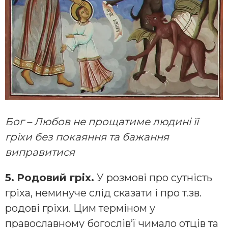
Бог – Любов не прощатиме людині її
гріхи без покаяння та бажання
виправитися
5.
Родовий гріх.
У розмові про сутність
гріха, неминуче слід сказати і про т.зв.
родові гріхи. Цим терміном у
православному богослів’ї чимало отців та