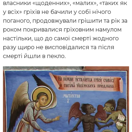
власники «щоденних», «малих», «таких як
у всіх» гріхів не бачили у собі нічого
поганого, продовжували грішити та рік за
роком покривалися гріховним намулом
настільки, що до самої смерті жодного
разу щиро не висповідалися та після
смерті йшли в пекло.