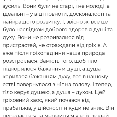
зусиль. Вони були не старі, і не молоді, а
ідеальні – у віці повноти, досконалості та
найкращого розвитку. І, звісно ж, все це
було наслідком доброго здоров’я душі та
духу. Вони не розривалися від
пристрастей, не страждали від гріхів. А
вже після гріхопадіння наша природа
розстроїлася. Замість того, щоб тіло
підкорялося бажанням душі, а душа
корилася бажанням духу, все в нашому
єстві повернулося з ніг на голову. І тепер,
тіло керує душею, а душа – духом. Цей
гріховний хаос, який почався від
прабатьків, у дійсності нікуди не зник. Він
передається та множиться у всіх людей,