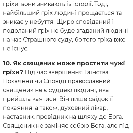
гріхи, вони зникають із історії. Тоді,
найбільший гріх людині прощається та
зникає у небуття. Щиро сповіданий і
подоланий гріх не буде згаданий людині
на час Страшного суду, бо того гріха вже
не існує.
10.
Як священик може простити чужі
гріхи?
Під час звершення Таїнства
Покаяння чи Сповіді православний
священик не є суддею людині, яка
прийшла каятися. Він лише свідок її
покаяння, а також, духовний лікар,
наставник, провідник на шляху до Бога.
Священик не заміняє собою Бога, але під