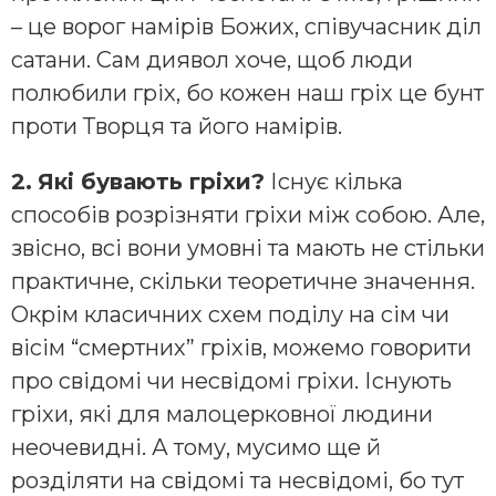
– це ворог намірів Божих, співучасник діл
сатани. Сам диявол хоче, щоб люди
полюбили гріх, бо кожен наш гріх це бунт
проти Творця та його намірів.
2.
Які бувають гріхи?
Існує кілька
способів розрізняти гріхи між собою. Але,
звісно, всі вони умовні та мають не стільки
практичне, скільки теоретичне значення.
Окрім класичних схем поділу на сім чи
вісім “смертних” гріхів, можемо говорити
про свідомі чи несвідомі гріхи. Існують
гріхи, які для малоцерковної людини
неочевидні. А тому, мусимо ще й
розділяти на свідомі та несвідомі, бо тут