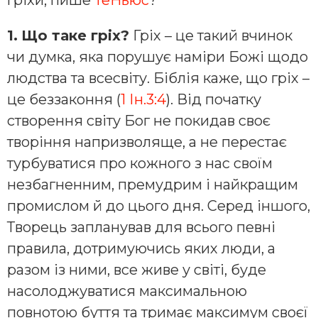
гріхи, пише
ТеНьюс
?
1.
Що таке гріх?
Гріх – це такий вчинок
чи думка, яка порушує наміри Божі щодо
людства та всесвіту. Біблія каже, що гріх –
це беззаконня (
1 Ін.3:4
). Від початку
створення світу Бог не покидав своє
творіння напризволяще, а не перестає
турбуватися про кожного з нас своїм
незбагненним, премудрим і найкращим
промислом й до цього дня. Серед іншого,
Творець запланував для всього певні
правила, дотримуючись яких люди, а
разом із ними, все живе у світі, буде
насолоджуватися максимальною
повнотою буття та тримає максимум своєї