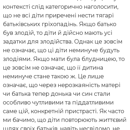
контексті слід категорично наголосити,
що не всі діти приречені нести тягарі
батьківських гріхопадінь. Якщо батько
був злодій, то діти й дійсно мають усі
задатки для злодійства. Однак це зовсім
не означає, що ці діти неминуче будуть
злодіями. Якщо мати була блудницею, то
це зовсім не означає, що її дитина
неминуче стане такою ж. Це лише
означає, що через нерозкаяність матері
чи батька тепер донька чи син стали
особливо чутливими та піддатливими
саме цій, конкретній пристрасті. Як часто
ми бачимо, що діти повторюють життєвий
шлях своїх батьків, навіть несвідомо, не