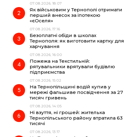
07.08.2026, 18:07
Як військовим у Тернополі отримати
o
r
A
перший внесок за іпотекою
«єОселя»
07.08.2026, 17:16
o
a
p
Безоплатні обіди в школах
Тернополя: як виготовити картку для
k
m
p
харчування
07.08.2026, 16:00
Пожежа на Текстильній:
рятувальники врятували будівлю
підприємства
07.08.2026, 15:02
На Тернопільщині водій купив у
мережі фальшиве посвідчення за 27
тисяч гривень
07.08.2026, 14:05
Ні взуття, ні грошей: жителька
Тернопільського району втратила 63
тисячі
07.08.2026, 13:17