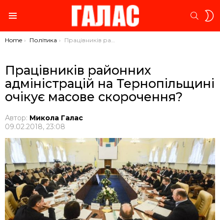
S
SEARC
S
Menu
You are here:
Home
Політика
Працівників районних адміністрацій на Тернопільщині очікує масове скорочення?
Працівників районних
адміністрацій на Тернопільщині
очікує масове скорочення?
Автор:
Микола Галас
09.02.2018, 23:08