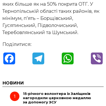
яких більше як на 50% покрита ОТГ. У
Тернопільській області таких районів, як
мінімум, п’ять – Борщівський,
Гусятинський, Підволочиський,
Теребовлянський та Шумський.
Поділитися:
F
T
W
V
a
e
h
i
c
l
a
b
НОВИНИ
15-річного волонтера із Заліщиків
e
e
t
e
нагородили церковною медаллю
за допомогу ЗСУ
b
g
s
r