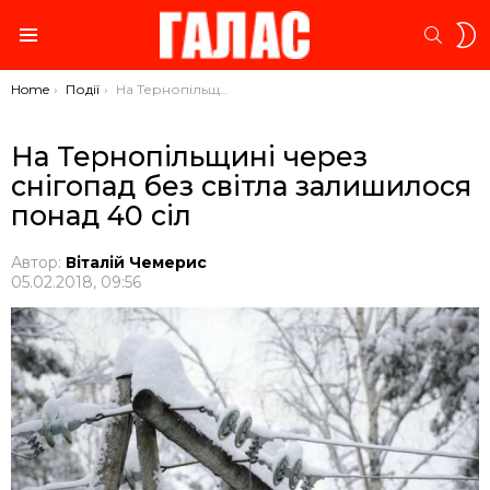
S
SEARC
S
Menu
You are here:
Home
Події
На Тернопільщині через снігопад без світла залишилося понад 40 сіл
На Тернопільщині через
снігопад без світла залишилося
понад 40 сіл
Автор:
Віталій Чемерис
05.02.2018, 09:56