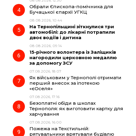
08.08.2026, 12:30
Обрали Єпископа-помічника для
Бучацької єпархії УГКЦ
08.08.2026, 10:44
На Тернопільщині зіткнулися три
автомобілі: до лікарні потрапили
двоє водіїв і дитина
08.08.2026, 09:14
15-річного волонтера із Заліщиків
нагородили церковною медаллю
за допомогу ЗСУ
07.08.2026, 18:07
Як військовим у Тернополі отримати
перший внесок за іпотекою
«єОселя»
07.08.2026, 17:16
Безоплатні обіди в школах
Тернополя: як виготовити картку для
харчування
07.08.2026, 16:00
Пожежа на Текстильній:
рятувальники врятували будівлю