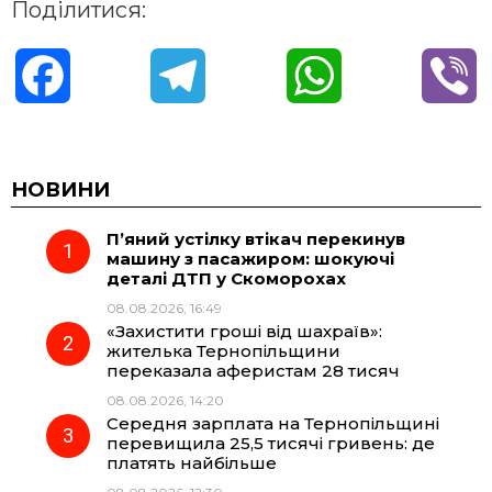
Поділитися:
F
T
W
V
a
e
h
i
c
l
a
b
НОВИНИ
П’яний устілку втікач перекинув
e
e
t
e
машину з пасажиром: шокуючі
деталі ДТП у Скоморохах
b
g
s
r
08.08.2026, 16:49
«Захистити гроші від шахраїв»:
o
r
A
жителька Тернопільщини
переказала аферистам 28 тисяч
08.08.2026, 14:20
o
a
p
Середня зарплата на Тернопільщині
перевищила 25,5 тисячі гривень: де
k
m
p
платять найбільше