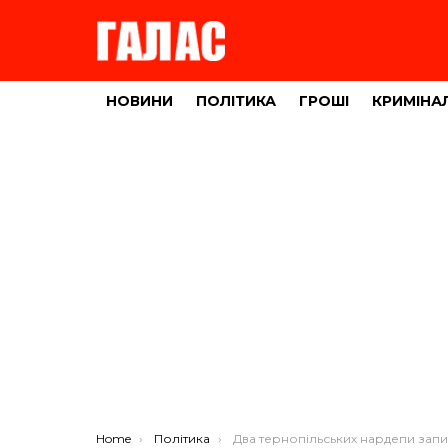
НОВИНИ
ПОЛІТИКА
ГРОШІ
КРИМІНА
You are here:
Home
Політика
Два тернопільських нардепи записалися у футболісти