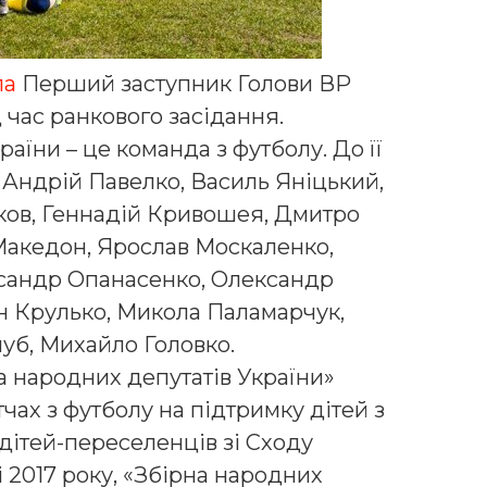
ла
Перший заступник Голови ВР
 час ранкового засідання.
аїни – це команда з футболу. До її
 Андрій Павелко, Василь Яніцький,
ков, Геннадій Кривошея, Дмитро
Македон, Ярослав Москаленко,
сандр Опанасенко, Олександр
ан Крулько, Микола Паламарчук,
уб, Михайло Головко.
на народних депутатів України»
чах з футболу на підтримку дітей з
ітей-переселенців зі Сходу
і 2017 року, «Збірна народних