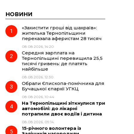
НОВИНИ
«Захистити гроші від шахраїв»:
жителька Тернопільщини
переказала аферистам 28 тисяч
08.08.2026, 14:20
Середня зарплата на
Тернопільщині перевищила 25,5
тисячі гривень: де платять
найбільше
08.08.2026, 12:30
Обрали Єпископа-помічника для
Бучацької єпархії УГКЦ
08.08.2026, 10:44
На Тернопільщині зіткнулися три
автомобілі: до лікарні
потрапили двоє водіїв і дитина
08.08.2026, 09:14
15-річного волонтера із
Заліщиків нагородили