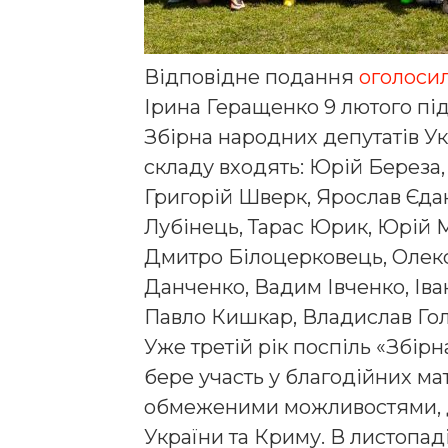
Відповідне подання
оголоси
Ірина Геращенко 9 лютого під
Збірна народних депутатів Укр
складу входять: Юрій Береза,
Григорій Шверк, Ярослав Єда
Лубінець, Тарас Юрик, Юрій 
Дмитро Білоцерковець, Олек
Данченко, Вадим Івченко, Ів
Павло Кишкар, Владислав Гол
Уже третій рік поспіль «Збір
бере участь у благодійних мат
обмеженими можливостями, д
України та Криму. В листопад