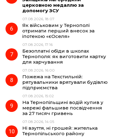
церковною медаллю за
допомогу ЗСУ
07.08.2026, 18:07
Як військовим у Тернополі
отримати перший внесок за
іпотекою «єОселя»
07.08.2026, 17:16
Безоплатні обіди в школах
Тернополя: як виготовити картку
для харчування
07.08.2026, 16:00
Пожежа на Текстильній:
рятувальники врятували будівлю
підприємства
07.08.2026, 15:02
На Тернопільщині водій купив у
мережі фальшиве посвідчення
за 27 тисяч гривень
07.08.2026, 14:05
Ні взуття, ні грошей: жителька
Тернопільського району