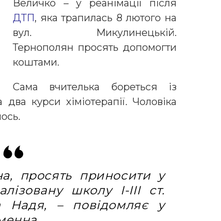
Величко – у реанімації після
ДТП
, яка трапилась 8 лютого на
вул. Микулинецькій.
Тернополян просять допомогти
коштами.
Сама вчителька бореться із
два курси хіміотерапії. Чоловіка
лось.
на, просять приносити у
лізовану школу І-ІІІ ст.
 Надя, – повідомляє у
менна.