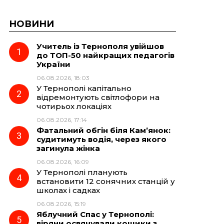
НОВИНИ
Учитель із Тернополя увійшов
до ТОП-50 найкращих педагогів
України
06.08.2026, 18:03
У Тернополі капітально
відремонтують світлофори на
чотирьох локаціях
06.08.2026, 17:14
Фатальний обгін біля Кам’янок:
судитимуть водія, через якого
загинула жінка
06.08.2026, 16:09
У Тернополі планують
встановити 12 сонячних станцій у
школах і садках
06.08.2026, 15:19
Яблучний Спас у Тернополі:
віряни освячували кошики з