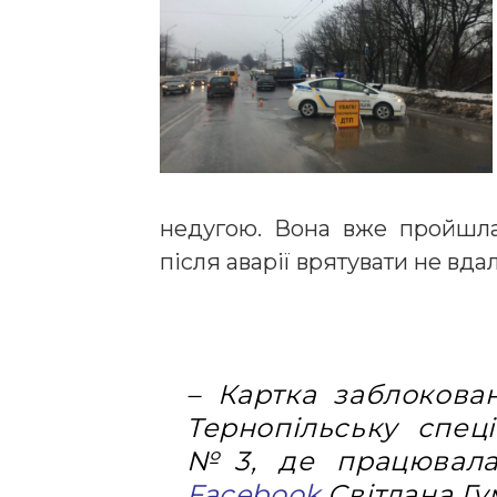
недугою. Вона вже пройшла 
після аварії врятувати не вда
– Картка заблокова
Тернопільську спеціа
№3, де працювала
Facebook
Світлана Гу