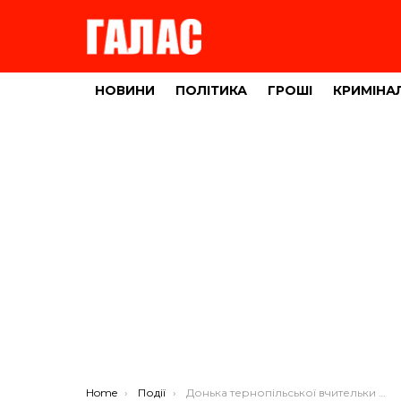
НОВИНИ
ПОЛІТИКА
ГРОШІ
КРИМІНА
You are here:
Home
Події
Донька тернопільської вчительки потребує допомоги