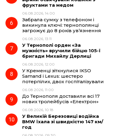
фруктами та медом
06.08.2026, 14:00
Забрала сумку з телефоном і
викинула ключі: тернополянці
загрожує до 8 років ув’язнення
06.08.2026, 13:11
У Тернополі орден «За
мужність» вручили бійцю 105-ї
бригади Михайлу Дерлиці
06.08.2026, 12:00
У Кременці зіткнулися IKSO
Samand і Lexus: шестеро
потерпілих, двох госпіталізували
06.08.2026, 11:00
До Тернополя доставили всі 17
нових тролейбусів «Електрон»
06.08.2026, 10:18
У Великій Березовиці водійка
BMW їхала зі швидкістю 147 км/
год
06.08.2026, 09:30