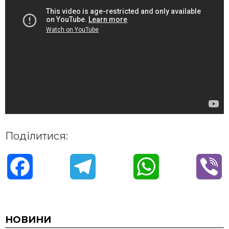
Поділитися:
F
T
W
V
a
e
h
i
c
l
a
b
НОВИНИ