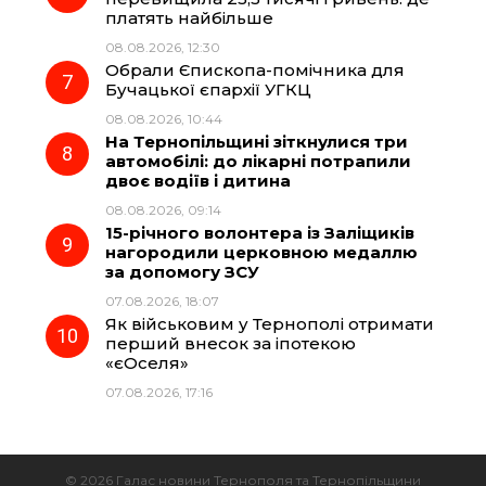
платять найбільше
08.08.2026, 12:30
Обрали Єпископа-помічника для
Бучацької єпархії УГКЦ
08.08.2026, 10:44
На Тернопільщині зіткнулися три
автомобілі: до лікарні потрапили
двоє водіїв і дитина
08.08.2026, 09:14
15-річного волонтера із Заліщиків
нагородили церковною медаллю
за допомогу ЗСУ
07.08.2026, 18:07
Як військовим у Тернополі отримати
перший внесок за іпотекою
«єОселя»
07.08.2026, 17:16
© 2026 Галас новини Тернополя та Тернопільщини