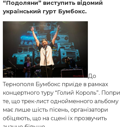
“Подоляни” виступить відомий
український гурт Бумбокс.
До
Тернополя Бумбокс приїде в рамках
концертного туру “Голий Король”. Попри
те, що трек-лист однойменного альбому
має лише шість пісень, організатори
обіцяють, що на сцені їх прозвучить
значно більше.