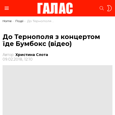
S
SEARC
S
Menu
You are here:
Home
Події
До Тернополя з концертом їде Бумбокс (відео)
До Тернополя з концертом
їде Бумбокс (відео)
Автор:
Христина Слота
09.02.2018, 12:10