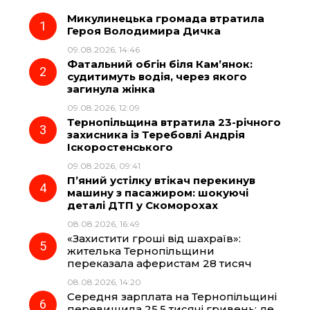
Микулинецька громада втратила
e
e
t
e
Героя Володимира Дичка
09.08.2026, 14:46
b
g
s
r
Фатальний обгін біля Кам’янок:
судитимуть водія, через якого
o
r
A
загинула жінка
09.08.2026, 12:09
Тернопільщина втратила 23-річного
o
a
p
захисника із Теребовлі Андрія
Іскоростенського
k
m
p
09.08.2026, 09:41
П’яний устілку втікач перекинув
машину з пасажиром: шокуючі
деталі ДТП у Скоморохах
08.08.2026, 16:49
«Захистити гроші від шахраїв»:
жителька Тернопільщини
переказала аферистам 28 тисяч
08.08.2026, 14:20
Середня зарплата на Тернопільщині
перевищила 25,5 тисячі гривень: де