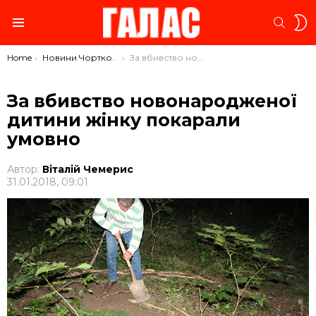
S
SEARC
S
Menu
You are here:
Home
Новини Чорткова
За вбивство новонародженої дитини жінку покарали умовно
За вбивство новонародженої
дитини жінку покарали
умовно
Автор:
Віталій Чемерис
31.01.2018, 09:01