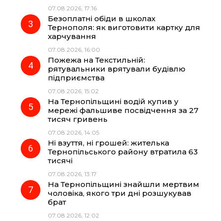
07.08.2026, 17:16
o
a
p
Безоплатні обіди в школах
Тернополя: як виготовити картку для
k
m
p
харчування
07.08.2026, 16:00
Пожежа на Текстильній:
рятувальники врятували будівлю
підприємства
07.08.2026, 15:02
На Тернопільщині водій купив у
мережі фальшиве посвідчення за 27
тисяч гривень
07.08.2026, 14:05
Ні взуття, ні грошей: жителька
Тернопільського району втратила 63
тисячі
07.08.2026, 13:17
На Тернопільщині знайшли мертвим
чоловіка, якого три дні розшукував
брат
07.08.2026, 12:02