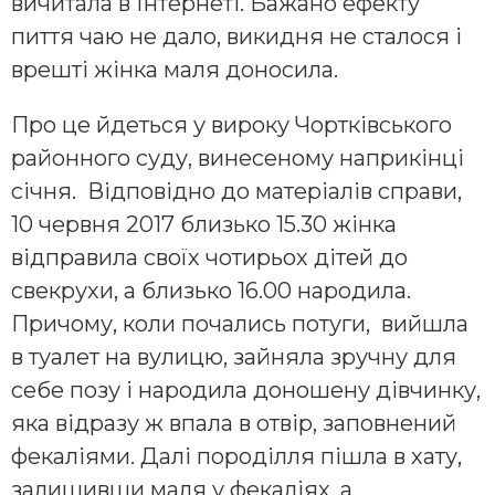
вичитала в Інтернеті. Бажано ефекту
пиття чаю не дало, викидня не сталося і
врешті жінка маля доносила.
Про це йдеться у вироку Чортківського
районного суду, винесеному наприкінці
січня. Відповідно до матеріалів справи,
10 червня 2017 близько 15.30 жінка
відправила своїх чотирьох дітей до
свекрухи, а близько 16.00 народила.
Причому, коли почались потуги, вийшла
в туалет на вулицю, зайняла зручну для
себе позу і народила доношену дівчинку,
яка відразу ж впала в отвір, заповнений
фекаліями. Далі породілля пішла в хату,
залишивши маля у фекаліях, а