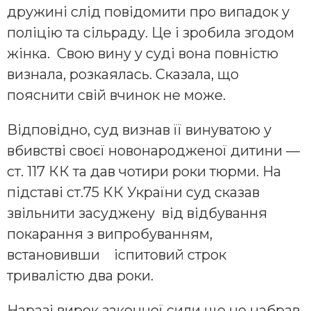
дружині слід повідомити про випадок у
поліцію та сільраду. Це і зробила згодом
жінка. Свою вину у суді вона повністю
визнала, розкаялась. Сказала, що
пояснити свій вчинок не може.
Відповідно, суд визнав її винуватою у
вбивстві своєї новонародженої дитини —
ст. 117 КК та дав чотири роки тюрми. На
підставі ст.75 КК України суд сказав
звільнити засуджену від відбування
покарання з випробуванням,
встановивши іспитовий строк
тривалістю два роки.
Наразі вирок законної сили ще не набрав.