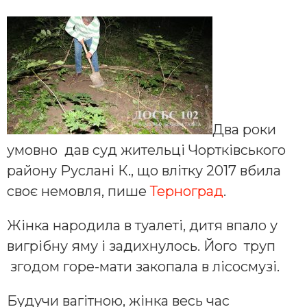
Два роки
умовно дав суд жительці Чортківського
району Руслані К., що влітку 2017 вбила
своє немовля, пише
Терноград
.
Жінка народила в туалеті, дитя впало у
вигрібну яму і задихнулось. Його труп
згодом горе-мати закопала в лісосмузі.
Будучи вагітною, жінка весь час