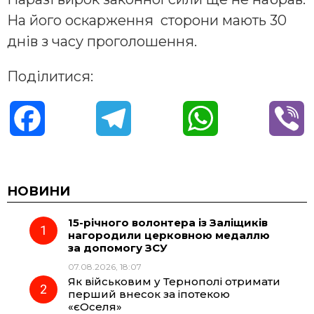
На його оскарження сторони мають 30
днів з часу проголошення.
Поділитися:
F
T
W
V
a
e
h
i
c
l
a
b
НОВИНИ
15-річного волонтера із Заліщиків
e
e
t
e
нагородили церковною медаллю
за допомогу ЗСУ
b
g
s
r
07.08.2026, 18:07
Як військовим у Тернополі отримати
o
r
A
перший внесок за іпотекою
«єОселя»