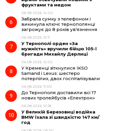
фруктами та медом
06.08.2026, 14:00
Забрала сумку з телефоном і
викинула ключі: тернополянці
загрожує до 8 років ув’язнення
06.08.2026, 13:11
У Тернополі орден «За
мужність» вручили бійцю 105-ї
бригади Михайлу Дерлиці
06.08.2026, 12:00
У Кременці зіткнулися IKSO
Samand і Lexus: шестеро
потерпілих, двох госпіталізували
06.08.2026, 11:00
До Тернополя доставили всі 17
нових тролейбусів «Електрон»
06.08.2026, 10:18
У Великій Березовиці водійка
BMW їхала зі швидкістю 147 км/
год
06.08.2026, 09:30