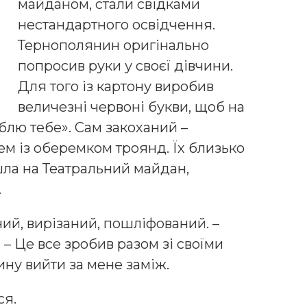
майданом, стали свідками
нестандартного освідчення.
Тернополянин оригінально
попросив руки у своєї дівчини.
Для того із картону виробив
величезні червоні букви, щоб на
блю тебе». Сам закоханий –
м із оберемком троянд. Їх близько
шла на Театральний майдан,
.
ий, вирізаний, пошліфований. –
 – Це все зробив разом зі своїми
ину вийти за мене заміж.
ся.