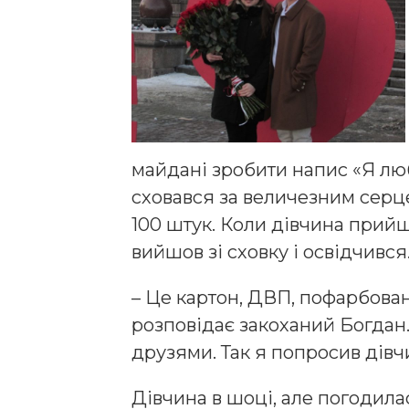
майдані зробити напис «Я лю
сховався за величезним серце
100 штук. Коли дівчина прий
вийшов зі сховку і освідчився
– Це картон, ДВП, пофарбован
розповідає закоханий Богдан.
друзями. Так я попросив дівч
Дівчина в шоці, але погодила