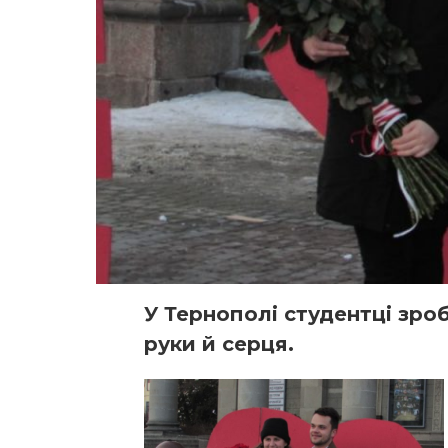
У Тернополі студентці зро
руки й серця.