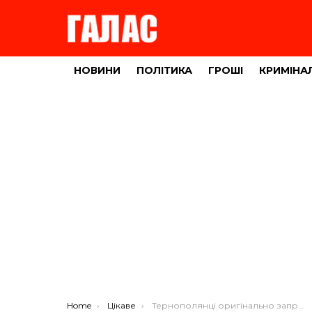
НОВИНИ
ПОЛІТИКА
ГРОШІ
КРИМІНА
You are here:
Home
Цікаве
Тернополянці оригінально запропонували вийти заміж (фото)