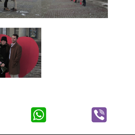
W
V
h
i