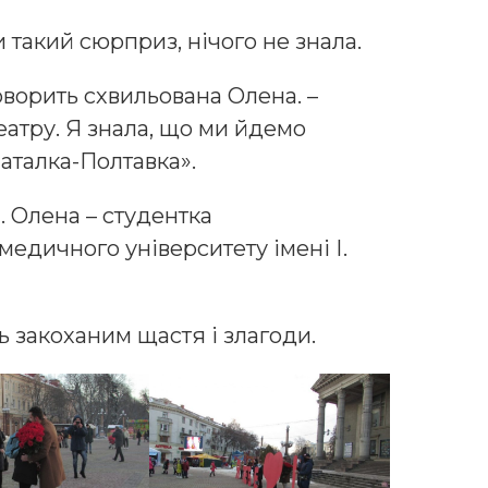
 такий сюрприз, нічого не знала.
говорить схвильована Олена. –
атру. Я знала, що ми йдемо
Наталка-Полтавка».
 Олена – студентка
едичного університету імені І.
 закоханим щастя і злагоди.