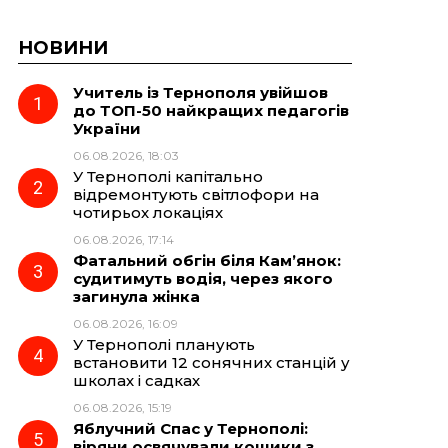
НОВИНИ
Учитель із Тернополя увійшов
до ТОП-50 найкращих педагогів
України
06.08.2026, 18:03
У Тернополі капітально
відремонтують світлофори на
чотирьох локаціях
06.08.2026, 17:14
Фатальний обгін біля Кам’янок:
судитимуть водія, через якого
загинула жінка
06.08.2026, 16:09
У Тернополі планують
встановити 12 сонячних станцій у
школах і садках
06.08.2026, 15:19
Яблучний Спас у Тернополі:
віряни освячували кошики з