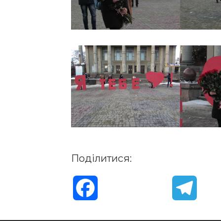
Поділитися:
F
T
a
e