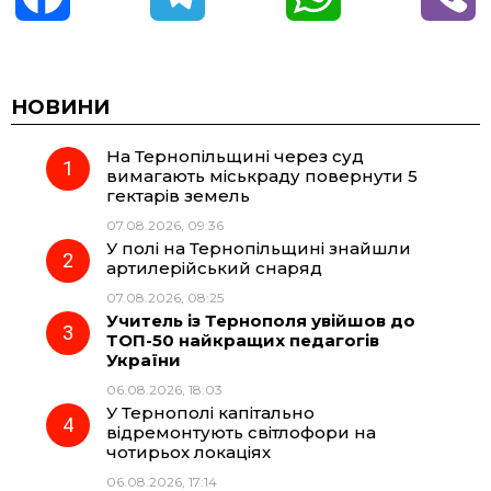
a
e
h
i
c
l
a
b
НОВИНИ
На Тернопільщині через суд
e
e
t
e
вимагають міськраду повернути 5
гектарів земель
b
g
s
r
07.08.2026, 09:36
У полі на Тернопільщині знайшли
o
r
A
артилерійський снаряд
07.08.2026, 08:25
Учитель із Тернополя увійшов до
o
a
p
ТОП-50 найкращих педагогів
України
k
m
p
06.08.2026, 18:03
У Тернополі капітально
відремонтують світлофори на
чотирьох локаціях
06.08.2026, 17:14