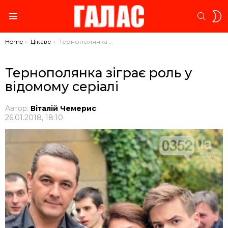
S
SEARC
S
Menu
You are here:
Home
Цікаве
Тернополянка зіграє роль у відомому серіалі
Тернополянка зіграє роль у
відомому серіалі
Автор:
Віталій Чемерис
26.01.2018, 18:10