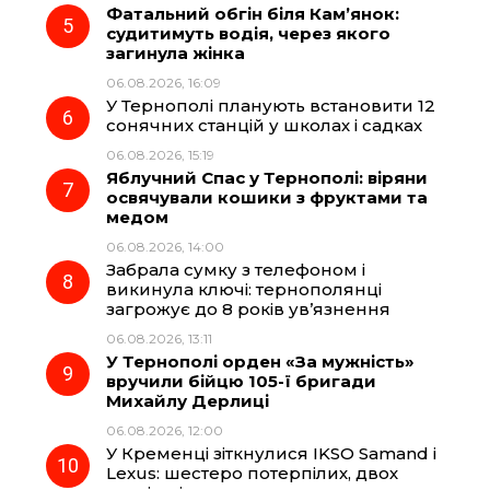
Фатальний обгін біля Кам’янок:
судитимуть водія, через якого
загинула жінка
06.08.2026, 16:09
У Тернополі планують встановити 12
сонячних станцій у школах і садках
06.08.2026, 15:19
Яблучний Спас у Тернополі: віряни
освячували кошики з фруктами та
медом
06.08.2026, 14:00
Забрала сумку з телефоном і
викинула ключі: тернополянці
загрожує до 8 років ув’язнення
06.08.2026, 13:11
У Тернополі орден «За мужність»
вручили бійцю 105-ї бригади
Михайлу Дерлиці
06.08.2026, 12:00
У Кременці зіткнулися IKSO Samand і
Lexus: шестеро потерпілих, двох