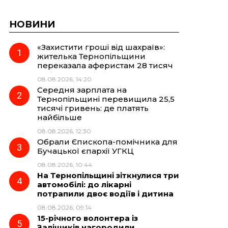
НОВИНИ
«Захистити гроші від шахраїв»:
жителька Тернопільщини
переказала аферистам 28 тисяч
08.08.2026, 14:20
Середня зарплата на
Тернопільщині перевищила 25,5
тисячі гривень: де платять
найбільше
08.08.2026, 12:30
Обрали Єпископа-помічника для
Бучацької єпархії УГКЦ
08.08.2026, 10:44
На Тернопільщині зіткнулися три
автомобілі: до лікарні
потрапили двоє водіїв і дитина
08.08.2026, 09:14
15-річного волонтера із
Заліщиків нагородили