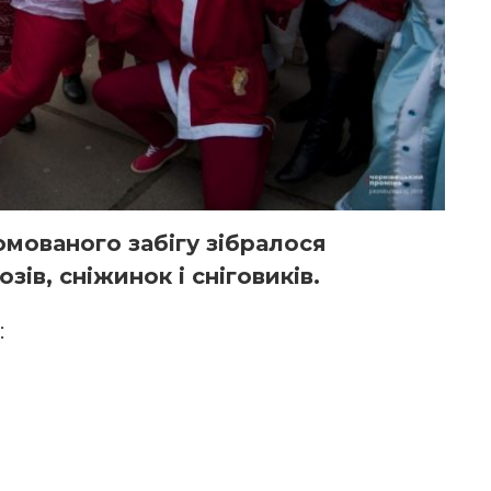
юмованого забігу зібралося
зів, сніжинок і сніговиків.
: