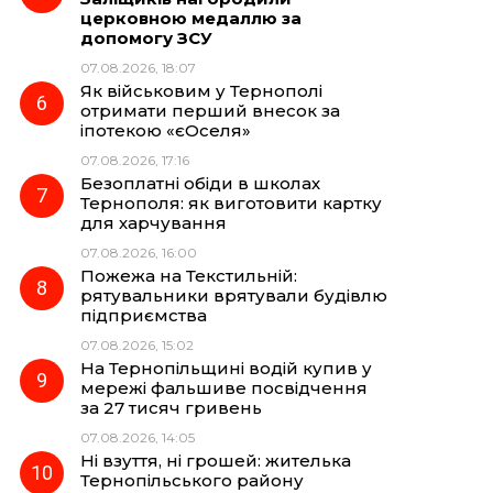
церковною медаллю за
допомогу ЗСУ
07.08.2026, 18:07
Як військовим у Тернополі
отримати перший внесок за
іпотекою «єОселя»
07.08.2026, 17:16
Безоплатні обіди в школах
Тернополя: як виготовити картку
для харчування
07.08.2026, 16:00
Пожежа на Текстильній:
рятувальники врятували будівлю
підприємства
07.08.2026, 15:02
На Тернопільщині водій купив у
мережі фальшиве посвідчення
за 27 тисяч гривень
07.08.2026, 14:05
Ні взуття, ні грошей: жителька
Тернопільського району