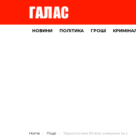
НОВИНИ
ПОЛІТИКА
ГРОШІ
КРИМІНА
You are here:
Home
Події
Тернополем бігали сніжинки та сніговики (відео)