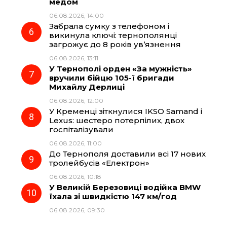
медом
06.08.2026, 14:00
Забрала сумку з телефоном і
викинула ключі: тернополянці
загрожує до 8 років ув’язнення
06.08.2026, 13:11
У Тернополі орден «За мужність»
вручили бійцю 105-ї бригади
Михайлу Дерлиці
06.08.2026, 12:00
У Кременці зіткнулися IKSO Samand і
Lexus: шестеро потерпілих, двох
госпіталізували
06.08.2026, 11:00
До Тернополя доставили всі 17 нових
тролейбусів «Електрон»
06.08.2026, 10:18
У Великій Березовиці водійка BMW
їхала зі швидкістю 147 км/год
06.08.2026, 09:30