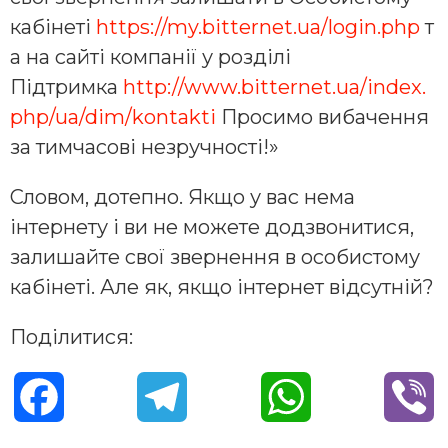
кабінеті
https://my.bitternet.ua/login.php
т
а на сайті компанії у розділі
Підтримка
http://www.bitternet.ua/index.
php/ua/dim/kontakti
Просимо вибачення
за тимчасові незручності!»
Словом, дотепно. Якщо у вас нема
інтернету і ви не можете додзвонитися,
залишайте свої звернення в особистому
кабінеті. Але як, якщо інтернет відсутній?
Поділитися:
F
T
W
V
a
e
h
i