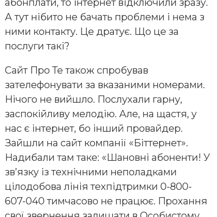
абонплати, то інтернет відключили зразу.
А тут нібито не бачать проблеми і нема з
ними контакту. Це дратує. Що це за
послуги такі?
Сайт Про Те також спробував
зателефонувати за вказаними номерами.
Нічого не вийшло. Послухали гарну,
заспокійливу мелодію. Але, на щастя, у
нас є інтернет, бо інший провайдер.
Зайшли на сайт компанії «Біттернет».
Надибали там таке: «Шановні абоненти! У
зв’язку із технічними неполадками
цілодобова лінія техпідтримки 0-800-
607-040 тимчасово не працює. Прохання
свої звернення залишати в Особистому