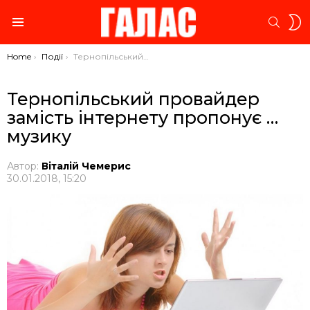
S
SEARC
S
Menu
You are here:
Home
Події
Тернопільський провайдер замість інтернету пропонує …музику
Тернопільський провайдер
замість інтернету пропонує …
музику
Автор:
Віталій Чемерис
30.01.2018, 15:20