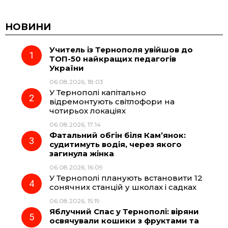
c
l
a
b
НОВИНИ
Учитель із Тернополя увійшов до
e
e
t
e
ТОП-50 найкращих педагогів
України
b
g
s
r
06.08.2026, 18:03
У Тернополі капітально
o
r
A
відремонтують світлофори на
чотирьох локаціях
06.08.2026, 17:14
o
a
p
Фатальний обгін біля Кам’янок:
судитимуть водія, через якого
k
m
p
загинула жінка
06.08.2026, 16:09
У Тернополі планують встановити 12
сонячних станцій у школах і садках
06.08.2026, 15:19
Яблучний Спас у Тернополі: віряни
освячували кошики з фруктами та