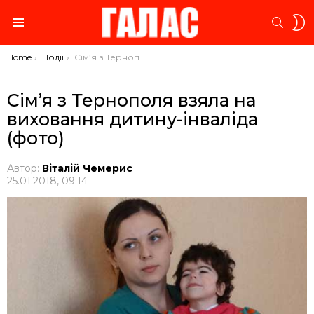
S
SEARC
S
Menu
You are here:
Home
Події
Сім’я з Тернополя взяла на виховання дитину-інваліда (фото)
Сім’я з Тернополя взяла на
виховання дитину-інваліда
(фото)
Автор:
Віталій Чемерис
25.01.2018, 09:14