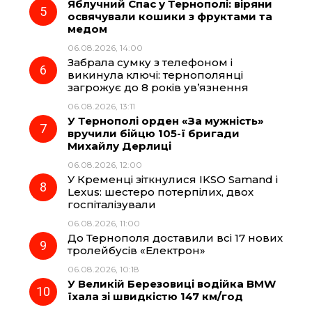
Яблучний Спас у Тернополі: віряни
освячували кошики з фруктами та
медом
06.08.2026, 14:00
Забрала сумку з телефоном і
викинула ключі: тернополянці
загрожує до 8 років ув’язнення
06.08.2026, 13:11
У Тернополі орден «За мужність»
вручили бійцю 105-ї бригади
Михайлу Дерлиці
06.08.2026, 12:00
У Кременці зіткнулися IKSO Samand і
Lexus: шестеро потерпілих, двох
госпіталізували
06.08.2026, 11:00
До Тернополя доставили всі 17 нових
тролейбусів «Електрон»
06.08.2026, 10:18
У Великій Березовиці водійка BMW
їхала зі швидкістю 147 км/год