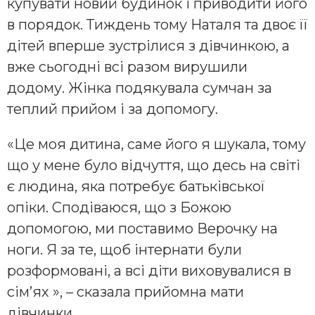
купувати новий будинок і приводити його
в порядок. Тиждень тому Наталя та двоє її
дітей вперше зустрілися з дівчинкою, а
вже сьогодні всі разом вирушили
додому. Жінка подякувала сумчан за
теплий прийом і за допомогу.
«Це моя дитина, саме його я шукала, тому
що у мене було відчуття, що десь на світі
є людина, яка потребує батьківської
опіки. Сподіваюся, що з Божою
допомогою, ми поставимо Верочку на
ноги. Я за те, щоб інтернати були
розформовані, а всі діти виховувалися в
сім’ях », – сказала прийомна мати
дівчинки.