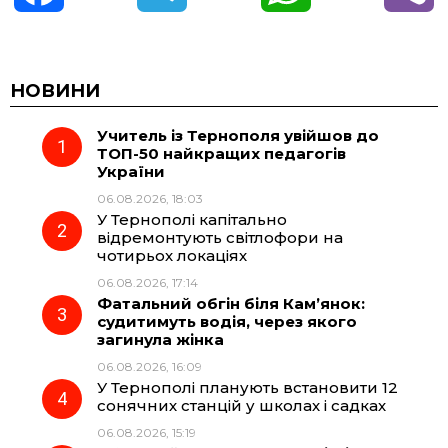
a
e
h
i
c
l
a
b
НОВИНИ
Учитель із Тернополя увійшов до
e
e
t
e
ТОП-50 найкращих педагогів
України
b
g
s
r
06.08.2026, 18:03
У Тернополі капітально
o
r
A
відремонтують світлофори на
чотирьох локаціях
06.08.2026, 17:14
o
a
p
Фатальний обгін біля Кам’янок:
судитимуть водія, через якого
k
m
p
загинула жінка
06.08.2026, 16:09
У Тернополі планують встановити 12
сонячних станцій у школах і садках
06.08.2026, 15:19