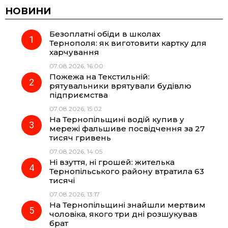
c
l
a
b
НОВИНИ
Безоплатні обіди в школах
e
e
t
e
Тернополя: як виготовити картку для
харчування
b
g
s
r
07.08.2026, 16:00
Пожежа на Текстильній:
o
r
A
рятувальники врятували будівлю
підприємства
07.08.2026, 15:02
o
a
p
На Тернопільщині водій купив у
мережі фальшиве посвідчення за 27
k
m
p
тисяч гривень
07.08.2026, 14:05
Ні взуття, ні грошей: жителька
Тернопільського району втратила 63
тисячі
07.08.2026, 13:17
На Тернопільщині знайшли мертвим
чоловіка, якого три дні розшукував
брат