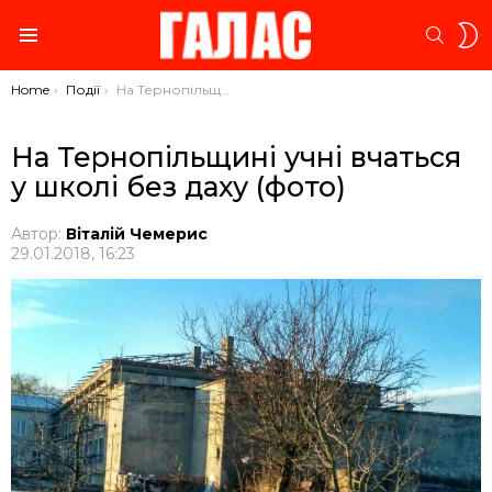
S
SEARC
S
Menu
You are here:
Home
Події
На Тернопільщині учні вчаться у школі без даху (фото)
На Тернопільщині учні вчаться
у школі без даху (фото)
Автор:
Віталій Чемерис
29.01.2018, 16:23