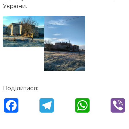
України.
Поділитися:
F
T
W
V
a
e
h
i