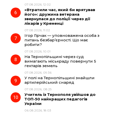
07.08.2026, 12:02
«Втратили час, який би врятував
його»: дружина ветерана
звернулася до поліції через дії
лікарів у Кременці
07.08.2026, 11:02
Ігор Гірчак — уповноважена особа з
питань безбар’єрності. Що має
робити?
07.08.2026, 10:01
На Тернопільщині через суд
вимагають міськраду повернути 5
гектарів земель
07.08.2026, 09:36
У полі на Тернопільщині знайшли
артилерійський снаряд
07.08.2026, 08:25
Учитель із Тернополя увійшов до
ТОП-50 найкращих педагогів
України
06.08.2026, 18:03