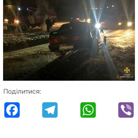
Поділитися:
F
T
W
V
a
e
h
i