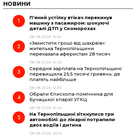
c
l
a
b
НОВИНИ
П’яний устілку втікач перекинув
e
e
t
e
машину з пасажиром: шокуючі
деталі ДТП у Скоморохах
b
g
s
r
08.08.2026, 16:49
«Захистити гроші від шахраїв»:
o
r
A
жителька Тернопільщини
переказала аферистам 28 тисяч
08.08.2026, 14:20
o
a
p
Середня зарплата на Тернопільщині
перевищила 25,5 тисячі гривень: де
k
m
p
платять найбільше
08.08.2026, 12:30
Обрали Єпископа-помічника для
Бучацької єпархії УГКЦ
08.08.2026, 10:44
На Тернопільщині зіткнулися три
автомобілі: до лікарні потрапили
двоє водіїв і дитина
08.08.2026, 09:14