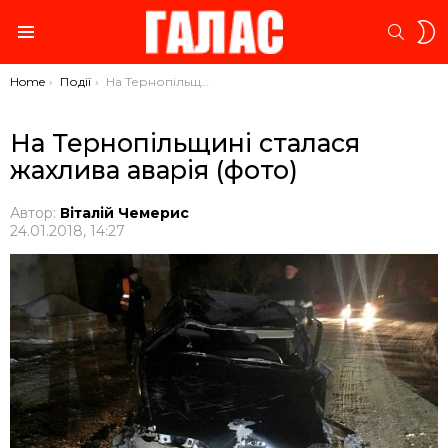
S
SEARC
S
Menu
You are here:
Home
Події
На Тернопільщині сталася жахлива аварія (фото)
На Тернопільщині сталася
жахлива аварія (фото)
Автор:
Віталій Чемерис
24.01.2018, 14:27