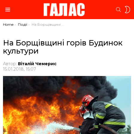
S
SEARC
S
Menu
You are here:
Home
Події
На Борщівщині горів Будинок культури
На Борщівщині горів Будинок
культури
Автор:
Віталій Чемерис
15.01.2018, 15:07