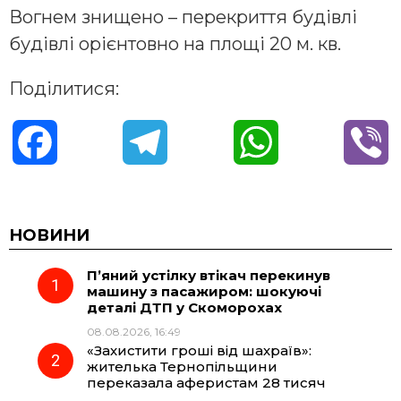
Вогнем знищено – перекриття будівлі
будівлі орієнтовно на площі 20 м. кв.
Поділитися:
F
T
W
V
a
e
h
i
c
l
a
b
НОВИНИ
П’яний устілку втікач перекинув
e
e
t
e
машину з пасажиром: шокуючі
деталі ДТП у Скоморохах
b
g
s
r
08.08.2026, 16:49
«Захистити гроші від шахраїв»:
o
r
A
жителька Тернопільщини
переказала аферистам 28 тисяч