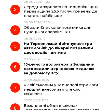
08.08.2026, 14:20
o
a
p
Середня зарплата на Тернопільщині
перевищила 25,5 тисячі гривень: де
k
m
p
платять найбільше
08.08.2026, 12:30
Обрали Єпископа-помічника для
Бучацької єпархії УГКЦ
08.08.2026, 10:44
На Тернопільщині зіткнулися три
автомобілі: до лікарні потрапили
двоє водіїв і дитина
08.08.2026, 09:14
15-річного волонтера із Заліщиків
нагородили церковною медаллю
за допомогу ЗСУ
07.08.2026, 18:07
Як військовим у Тернополі отримати
перший внесок за іпотекою
«єОселя»
07.08.2026, 17:16
Безоплатні обіди в школах
Тернополя: як виготовити картку для