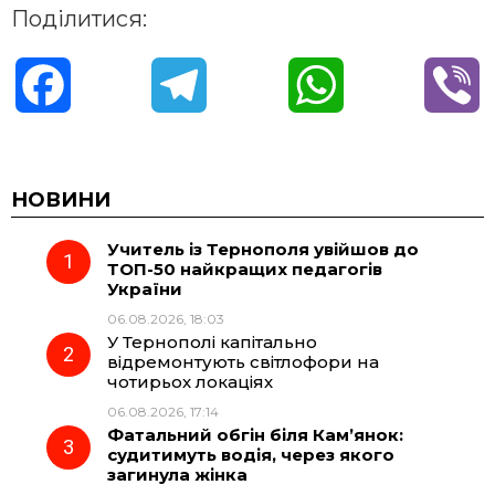
Поділитися:
F
T
W
V
a
e
h
i
c
l
a
b
НОВИНИ
Учитель із Тернополя увійшов до
e
e
t
e
ТОП-50 найкращих педагогів
України
b
g
s
r
06.08.2026, 18:03
У Тернополі капітально
o
r
A
відремонтують світлофори на
чотирьох локаціях
06.08.2026, 17:14
o
a
p
Фатальний обгін біля Кам’янок:
судитимуть водія, через якого
k
m
p
загинула жінка