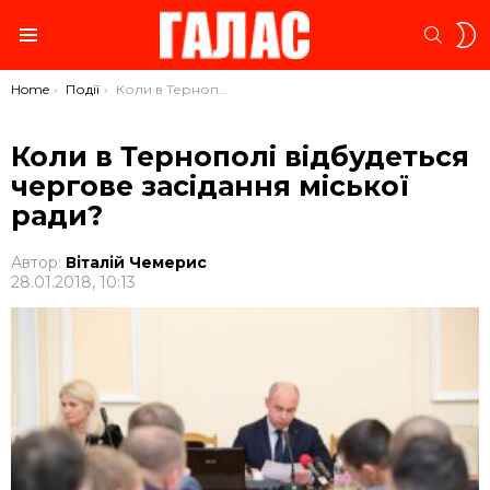
S
SEARC
S
Menu
You are here:
Home
Події
Коли в Тернополі відбудеться чергове засідання міської ради?
Коли в Тернополі відбудеться
чергове засідання міської
ради?
Автор:
Віталій Чемерис
28.01.2018, 10:13