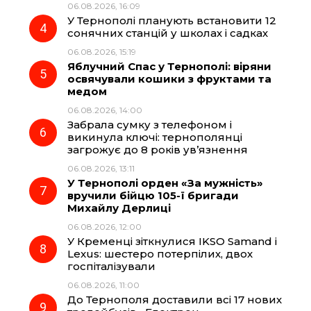
06.08.2026, 16:09
У Тернополі планують встановити 12
сонячних станцій у школах і садках
06.08.2026, 15:19
Яблучний Спас у Тернополі: віряни
освячували кошики з фруктами та
медом
06.08.2026, 14:00
Забрала сумку з телефоном і
викинула ключі: тернополянці
загрожує до 8 років ув’язнення
06.08.2026, 13:11
У Тернополі орден «За мужність»
вручили бійцю 105-ї бригади
Михайлу Дерлиці
06.08.2026, 12:00
У Кременці зіткнулися IKSO Samand і
Lexus: шестеро потерпілих, двох
госпіталізували
06.08.2026, 11:00
До Тернополя доставили всі 17 нових