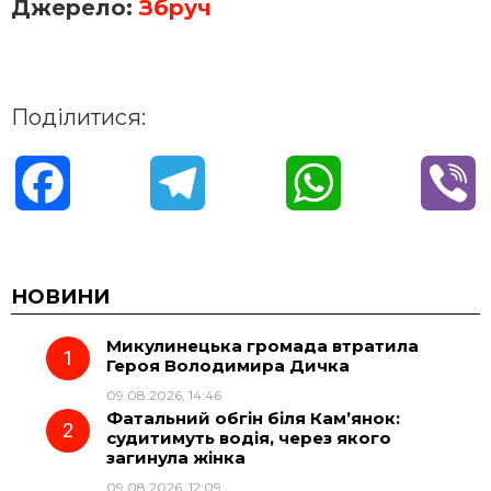
Джерело:
Збруч
Поділитися:
F
T
W
V
a
e
h
i
c
l
a
b
НОВИНИ
Микулинецька громада втратила
e
e
t
e
Героя Володимира Дичка
09.08.2026, 14:46
b
g
s
r
Фатальний обгін біля Кам’янок:
судитимуть водія, через якого
o
r
A
загинула жінка
09.08.2026, 12:09