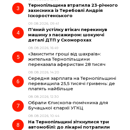
Тернопільщина втратила 23-річного
o
a
p
захисника із Теребовлі Андрія
Іскоростенського
k
m
p
09.08.2026, 09:41
П’яний устілку втікач перекинув
машину з пасажиром: шокуючі
деталі ДТП у Скоморохах
08.08.2026, 16:49
«Захистити гроші від шахраїв»:
жителька Тернопільщини
переказала аферистам 28 тисяч
08.08.2026, 14:20
Середня зарплата на Тернопільщині
перевищила 25,5 тисячі гривень: де
платять найбільше
08.08.2026, 12:30
Обрали Єпископа-помічника для
Бучацької єпархії УГКЦ
08.08.2026, 10:44
На Тернопільщині зіткнулися три
автомобілі: до лікарні потрапили