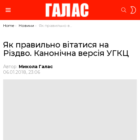
S
SEARC
S
Menu
You are here:
Home
Новини
Як правильно вітатися на Різдво. Канонічна версія УГКЦ
Як правильно вітатися на
Різдво. Канонічна версія УГКЦ
Автор:
Микола Галас
06.01.2018, 23:06