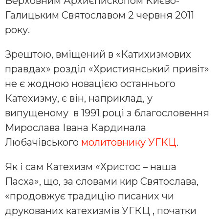
Верховним Архиєпископом Києво-
Галицьким Святославом 2 червня 2011
року.
Зрештою, вміщений в «Катихизмових
правдах» розділ «Християнський привіт»
не є жодною новацією останнього
Катехизму, є він, наприклад, у
випущеному в 1991 році з благословення
Мирослава Івана Кардинала
Любачівського
молитовнику УГКЦ
.
Як і сам Катехизм «Христос – наша
Пасха», що, за словами кир Святослава,
«продовжує традицію писаних чи
друкованих катехизмів УГКЦ , початки