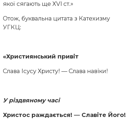
якої сягають ще ХVI ст.»
Отож, буквальна цитата з Катехизму
УГКЦ:
«Християнський привіт
Слава Ісусу Христу! — Слава навіки!
У різдвяному часі
Христос раждається! — Славіте Його!