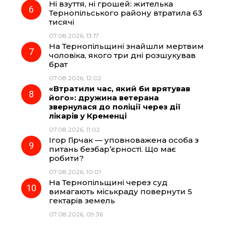
Ні взуття, ні грошей: жителька
Тернопільського району втратила 63
тисячі
07.08.2026, 13:17
На Тернопільщині знайшли мертвим
чоловіка, якого три дні розшукував
брат
07.08.2026, 12:02
«Втратили час, який би врятував
його»: дружина ветерана
звернулася до поліції через дії
лікарів у Кременці
07.08.2026, 11:02
Ігор Гірчак — уповноважена особа з
питань безбар’єрності. Що має
робити?
07.08.2026, 10:01
На Тернопільщині через суд
вимагають міськраду повернути 5
гектарів земель
07.08.2026, 09:36