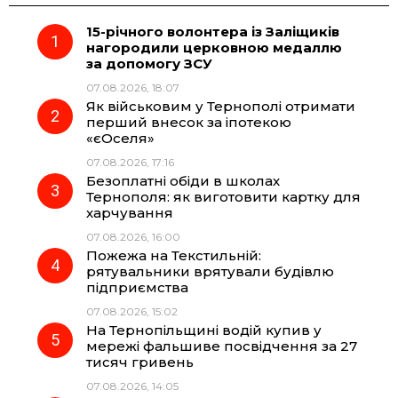
15-річного волонтера із Заліщиків
e
e
t
e
нагородили церковною медаллю
за допомогу ЗСУ
b
g
s
r
07.08.2026, 18:07
Як військовим у Тернополі отримати
o
r
A
перший внесок за іпотекою
«єОселя»
07.08.2026, 17:16
o
a
p
Безоплатні обіди в школах
Тернополя: як виготовити картку для
k
m
p
харчування
07.08.2026, 16:00
Пожежа на Текстильній:
рятувальники врятували будівлю
підприємства
07.08.2026, 15:02
На Тернопільщині водій купив у
мережі фальшиве посвідчення за 27
тисяч гривень
07.08.2026, 14:05