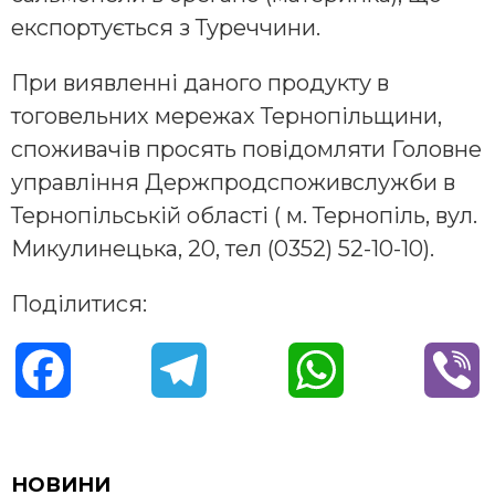
експортується з Туреччини.
При виявленні даного продукту в
тоговельних мережах Тернопільщини,
споживачів просять повідомляти Головне
управління Держпродспоживслужби в
Тернопільській області ( м. Тернопіль, вул.
Микулинецька, 20, тел (0352) 52-10-10).
Поділитися:
F
T
W
V
a
e
h
i
c
l
a
b
НОВИНИ