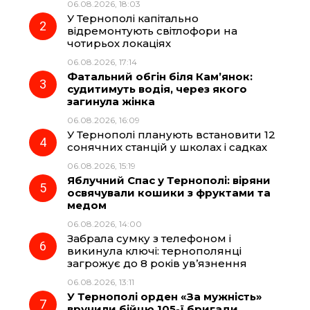
06.08.2026, 18:03
У Тернополі капітально
o
r
A
відремонтують світлофори на
чотирьох локаціях
06.08.2026, 17:14
o
a
p
Фатальний обгін біля Кам’янок:
судитимуть водія, через якого
k
m
p
загинула жінка
06.08.2026, 16:09
У Тернополі планують встановити 12
сонячних станцій у школах і садках
06.08.2026, 15:19
Яблучний Спас у Тернополі: віряни
освячували кошики з фруктами та
медом
06.08.2026, 14:00
Забрала сумку з телефоном і
викинула ключі: тернополянці
загрожує до 8 років ув’язнення
06.08.2026, 13:11
У Тернополі орден «За мужність»
вручили бійцю 105-ї бригади