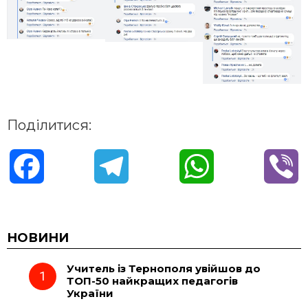
Поділитися:
F
T
W
V
a
e
h
i
c
l
a
b
НОВИНИ
Учитель із Тернополя увійшов до
e
e
t
e
ТОП-50 найкращих педагогів
України
b
g
s
r