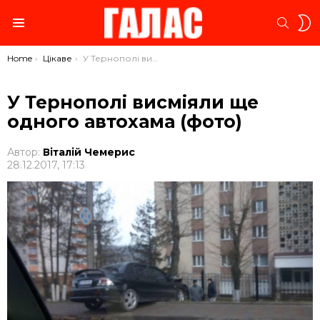
S
SEARC
S
Menu
You are here:
Home
Цікаве
У Тернополі висміяли ще одного автохама (фото)
У Тернополі висміяли ще
одного автохама (фото)
Автор:
Віталій Чемерис
28.12.2017, 17:13