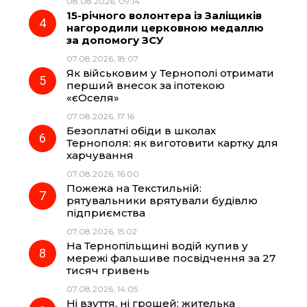
08.08.2026, 09:14
15-річного волонтера із Заліщиків
нагородили церковною медаллю
за допомогу ЗСУ
07.08.2026, 18:07
Як військовим у Тернополі отримати
перший внесок за іпотекою
«єОселя»
07.08.2026, 17:16
Безоплатні обіди в школах
Тернополя: як виготовити картку для
харчування
07.08.2026, 16:00
Пожежа на Текстильній:
рятувальники врятували будівлю
підприємства
07.08.2026, 15:02
На Тернопільщині водій купив у
мережі фальшиве посвідчення за 27
тисяч гривень
07.08.2026, 14:05
Ні взуття, ні грошей: жителька