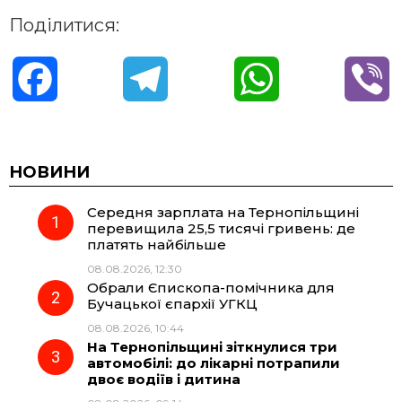
Поділитися:
F
T
W
V
a
e
h
i
c
l
a
b
НОВИНИ
Середня зарплата на Тернопільщині
e
e
t
e
перевищила 25,5 тисячі гривень: де
платять найбільше
b
g
s
r
08.08.2026, 12:30
Обрали Єпископа-помічника для
o
r
A
Бучацької єпархії УГКЦ
08.08.2026, 10:44
На Тернопільщині зіткнулися три
o
a
p
автомобілі: до лікарні потрапили
двоє водіїв і дитина
k
m
p