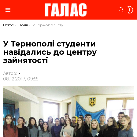
S
SEARC
S
Menu
You are here:
Home
Події
У Тернополі студенти навідались до центру зайнятості
У Тернополі студенти
навідались до центру
зайнятості
Автор:
-
08.12.2017, 09:55