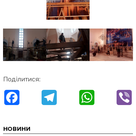
Поділитися:
F
T
W
V
a
e
h
i
c
l
a
b
НОВИНИ