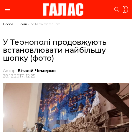
S
SEARC
S
Menu
You are here:
Home
Події
У Тернополі продовжують встановлювати найбільшу шопку (фото)
У Тернополі продовжують
встановлювати найбільшу
шопку (фото)
Автор:
Віталій Чемерис
28.12.2017, 12:25