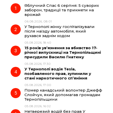
Яблучний Спас 6 серпня: 5 суворих
e
e
t
e
заборон, традиції та прикмети на
врожай
b
g
s
r
06.08.2026, 08:01
У Тернополі жінку госпіталізували
o
r
A
після наїзду автомобіля, який
рухався заднім ходом
05.08.2026, 18:40
o
a
p
15 років ув’язнення за вбивство 17-
річної випускниці на Тернопільщині
k
m
p
присудили Василю Гнатюку
05.08.2026, 17:30
У Тернополі водія Tesla,
позбавленого прав, зупинили у
стані наркотичного сп’яніння
05.08.2026, 17:00
Помер канадський волонтер Джефф
Слойчук, який допомагав громадам
Тернопільщини
05.08.2026, 16:02
Нетверезий водій без прав У