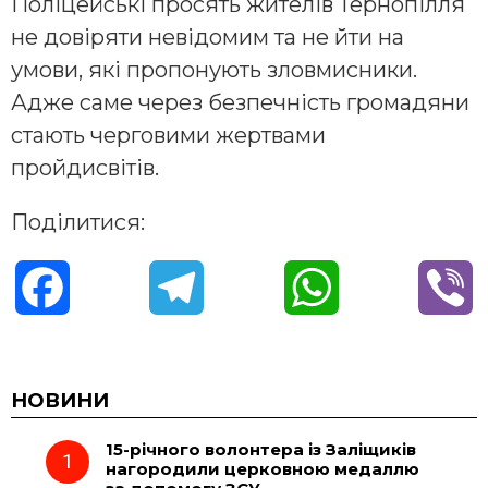
Поліцейські просять жителів Тернопілля
не довіряти невідомим та не йти на
умови, які пропонують зловмисники.
Адже саме через безпечність громадяни
стають черговими жертвами
пройдисвітів.
Поділитися:
F
T
W
V
a
e
h
i
c
l
a
b
НОВИНИ
15-річного волонтера із Заліщиків
e
e
t
e
нагородили церковною медаллю