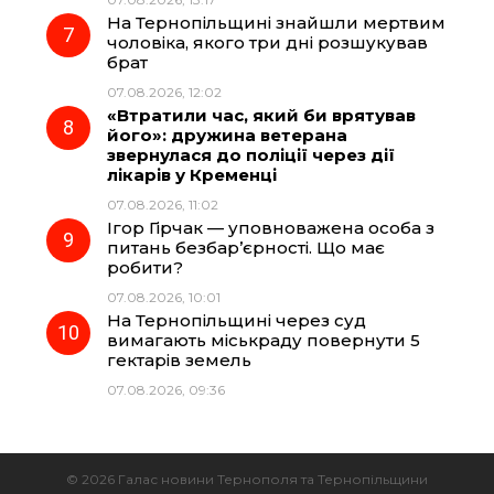
На Тернопільщині знайшли мертвим
чоловіка, якого три дні розшукував
брат
07.08.2026, 12:02
«Втратили час, який би врятував
його»: дружина ветерана
звернулася до поліції через дії
лікарів у Кременці
07.08.2026, 11:02
Ігор Гірчак — уповноважена особа з
питань безбар’єрності. Що має
робити?
07.08.2026, 10:01
На Тернопільщині через суд
вимагають міськраду повернути 5
гектарів земель
07.08.2026, 09:36
© 2026 Галас новини Тернополя та Тернопільщини