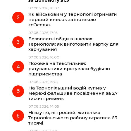
за допомогу ЗСУ
b
g
s
r
07.08.2026, 18:07
Як військовим у Тернополі отримати
o
r
A
перший внесок за іпотекою
«єОселя»
07.08.2026, 17:16
o
a
p
Безоплатні обіди в школах
Тернополя: як виготовити картку для
k
m
p
харчування
07.08.2026, 16:00
Пожежа на Текстильній:
рятувальники врятували будівлю
підприємства
07.08.2026, 15:02
На Тернопільщині водій купив у
мережі фальшиве посвідчення за 27
тисяч гривень
07.08.2026, 14:05
Ні взуття, ні грошей: жителька
Тернопільського району втратила 63
тисячі
07.08.2026, 13:17