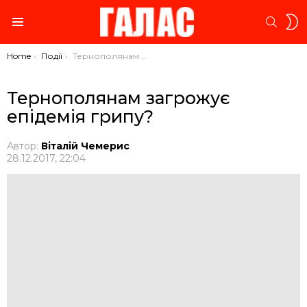
S
SEARC
S
Menu
You are here:
Home
Події
Тернополянам загрожує епідемія грипу?
Тернополянам загрожує
епідемія грипу?
Автор:
Віталій Чемерис
28.12.2017, 22:04