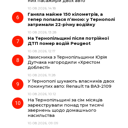
них пасажири двох авто
10.08.2026, 14:18
Ганяла майже 150 кілометрів, а
тепер попалася п’яною: у Тернополі
затримали 22-річну водійку
10.08.2026, 13:28
На Тернопільщині після потрійної
ДТП помер водій Peugeot
10.08.2026, 12:17
Захисника з Тернопільщини Юрія
Дутчака нагородили «Хрестом
доблесті»
10.08.2026, 11:28
У Тернополі шукають власників двох
покинутих авто: Renault та ВАЗ-2109
10.08.2026, 10:12
На Тернопільщині за сім місяців
зареєстрували понад три тисячі
звернень щодо домашнього
насильства
10.08.2026, 09:09