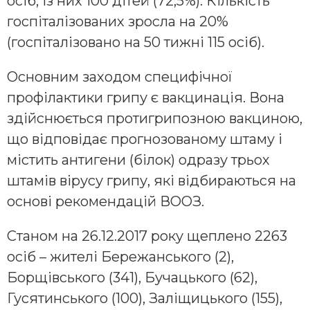
осіб, із них 100 дітей (72,5%). Кількість
госпіталізованих зросла на 20%
(госпіталізовано на 50 тижні 115 осіб).
Основним заходом специфічної
профілактики грипу є вакцинація. Вона
здійснюється протигрипозною вакциною,
що відповідає прогнозованому штаму і
містить антигени (білок) одразу трьох
штамів вірусу грипу, які відбираються на
основі рекомендацій ВООЗ.
Станом на 26.12.2017 року щеплено 2263
осіб – жителі Бережанського (2),
Борщівського (341), Бучацького (62),
Гусятинського (100), Заліщицького (155),