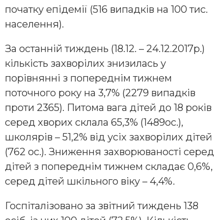
початку епідемії (516 випадків на 100 тис.
населення).
За останній тиждень (18.12. – 24.12.2017р.)
кількість захворілих знизилась у
порівнянні з попереднім тижнем
поточного року на 3,7% (2279 випадків
проти 2365). Питома вага дітей до 18 років
серед хворих склала 65,3% (1489ос.),
школярів – 51,2% від усіх захворілих дітей
(762 ос.). Зниження захворюваності серед
дітей з попереднім тижнем складає 0,6%,
серед дітей шкільного віку – 4,4%.
Госпіталізовано за звітний тиждень 138