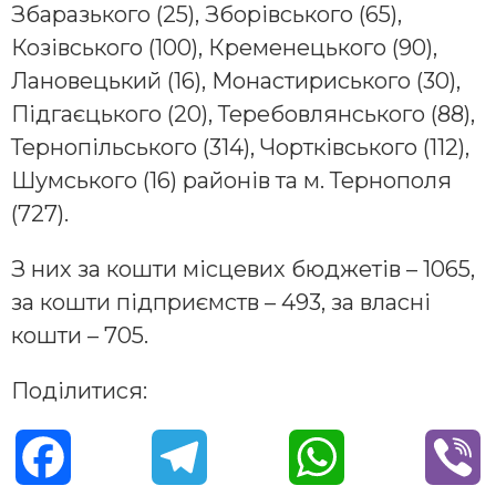
Збаразького (25), Зборівського (65),
Козівського (100), Кременецького (90),
Лановецький (16), Монастириського (30),
Підгаєцького (20), Теребовлянського (88),
Тернопільського (314), Чортківського (112),
Шумського (16) районів та м. Тернополя
(727).
З них за кошти місцевих бюджетів – 1065,
за кошти підприємств – 493, за власні
кошти – 705.
Поділитися:
F
T
W
V