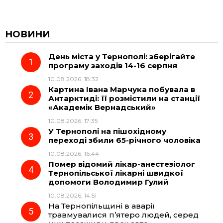
a
e
h
i
c
l
a
b
НОВИНИ
День міста у Тернополі: зберігайте
e
e
t
e
програму заходів 14-16 серпня
10.08.2026, 18:32
b
g
s
r
Картина Івана Марчука побувала в
Антарктиді: її розмістили на станції
o
r
A
«Академік Вернадський»
10.08.2026, 17:35
У Тернополі на пішохідному
o
a
p
переході збили 65-річного чоловіка
10.08.2026, 16:44
k
m
p
Помер відомий лікар-анестезіолог
Тернопільської лікарні швидкої
допомоги Володимир Гулий
10.08.2026, 14:51
На Тернопільщині в аварії
травмувалися п’ятеро людей, серед