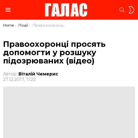
S
SEARC
S
Menu
You are here:
Home
Події
Правоохоронці просять допомогти у розшуку підозрюваних (відео)
Правоохоронці просять
допомогти у розшуку
підозрюваних (відео)
Автор:
Віталій Чемерис
27.12.2017, 11:22