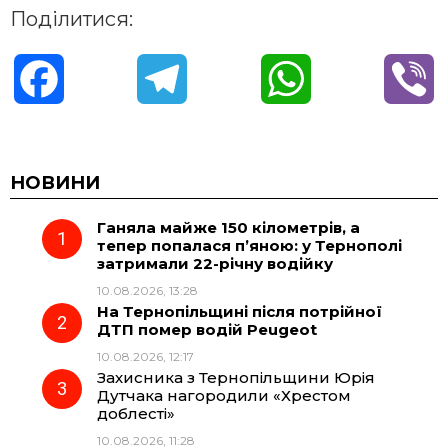
Поділитися:
F
T
W
V
a
e
h
i
c
l
a
b
НОВИНИ
Ганяла майже 150 кілометрів, а
e
e
t
e
тепер попалася п’яною: у Тернополі
затримали 22-річну водійку
b
g
s
r
10.08.2026, 13:28
На Тернопільщині після потрійної
o
r
A
ДТП помер водій Peugeot
10.08.2026, 12:17
Захисника з Тернопільщини Юрія
o
a
p
Дутчака нагородили «Хрестом
доблесті»
k
m
p
10.08.2026, 11:28