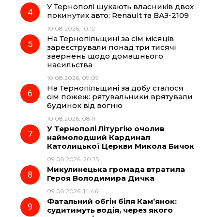
У Тернополі шукають власників двох
покинутих авто: Renault та ВАЗ-2109
10.08.2026, 10:12
На Тернопільщині за сім місяців
зареєстрували понад три тисячі
звернень щодо домашнього
насильства
10.08.2026, 09:09
На Тернопільщині за добу сталося
сім пожеж: рятувальники врятували
будинок від вогню
10.08.2026, 08:11
У Тернополі Літургію очолив
наймолодший Кардинал
Католицької Церкви Микола Бичок
09.08.2026, 20:35
Микулинецька громада втратила
Героя Володимира Дичка
09.08.2026, 14:46
Фатальний обгін біля Кам’янок:
судитимуть водія, через якого