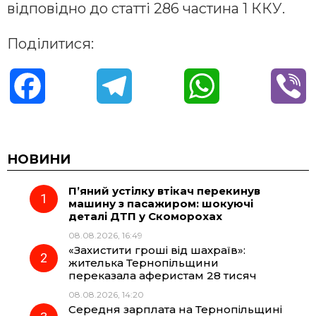
відповідно до статті 286 частина 1 ККУ.
Поділитися:
F
T
W
V
a
e
h
i
c
l
a
b
НОВИНИ
П’яний устілку втікач перекинув
e
e
t
e
машину з пасажиром: шокуючі
деталі ДТП у Скоморохах
b
g
s
r
08.08.2026, 16:49
«Захистити гроші від шахраїв»:
o
r
A
жителька Тернопільщини
переказала аферистам 28 тисяч
08.08.2026, 14:20
o
a
p
Середня зарплата на Тернопільщині