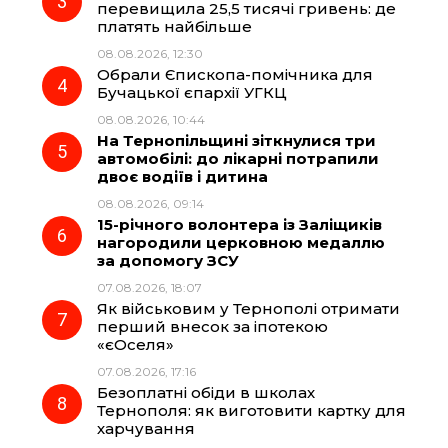
перевищила 25,5 тисячі гривень: де
k
m
p
платять найбільше
08.08.2026, 12:30
Обрали Єпископа-помічника для
Бучацької єпархії УГКЦ
08.08.2026, 10:44
На Тернопільщині зіткнулися три
автомобілі: до лікарні потрапили
двоє водіїв і дитина
08.08.2026, 09:14
15-річного волонтера із Заліщиків
нагородили церковною медаллю
за допомогу ЗСУ
07.08.2026, 18:07
Як військовим у Тернополі отримати
перший внесок за іпотекою
«єОселя»
07.08.2026, 17:16
Безоплатні обіди в школах
Тернополя: як виготовити картку для
харчування