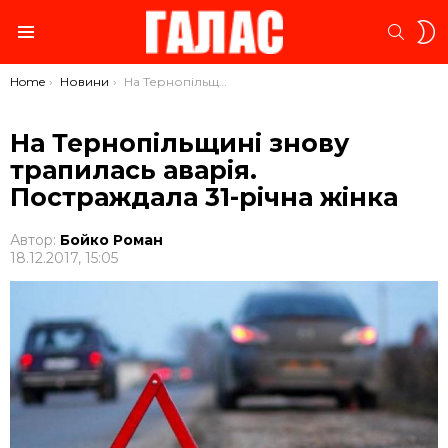
S
SEARC
S
Menu
You are here:
Home
Новини
На Тернопільщині знову трапилась аварія. Постраждала 31-річна жінка
На Тернопільщині знову
трапилась аварія.
Постраждала 31-річна жінка
Автор:
Бойко Роман
18.12.2017, 15:05