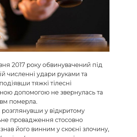
вня 2017 року обвинувачений під
їй численні удари руками та
заподіявши тяжкі тілесні
ною допомогою не звернулась та
авм померла.
 розглянувши у відкритому
льне провадження стосовно
изнав його винним у скоєні злочину,