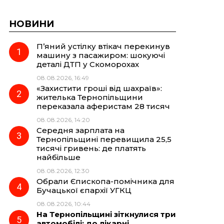
НОВИНИ
П’яний устілку втікач перекинув
машину з пасажиром: шокуючі
деталі ДТП у Скоморохах
08.08.2026, 16:49
«Захистити гроші від шахраїв»:
жителька Тернопільщини
переказала аферистам 28 тисяч
08.08.2026, 14:20
Середня зарплата на
Тернопільщині перевищила 25,5
тисячі гривень: де платять
найбільше
08.08.2026, 12:30
Обрали Єпископа-помічника для
Бучацької єпархії УГКЦ
08.08.2026, 10:44
На Тернопільщині зіткнулися три
автомобілі: до лікарні