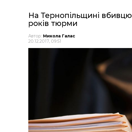
На Тернопільщині вбивцю
років тюрми
Автор:
Микола Галас
20.12.2017, 09:51