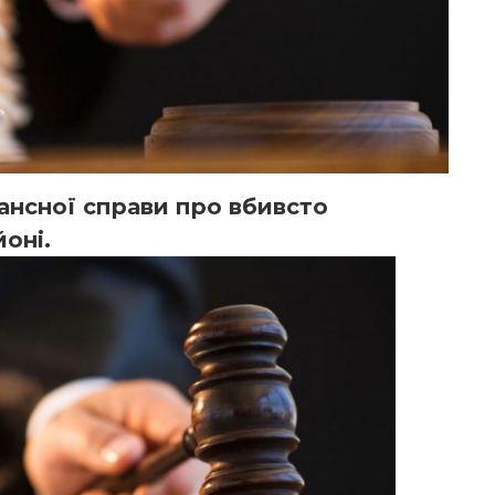
ансної справи про вбивсто
оні.