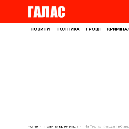
НОВИНИ
ПОЛІТИКА
ГРОШІ
КРИМІНА
You are here:
Home
новини кременця
На Тернопільщині вбивцю дружини засуджено 