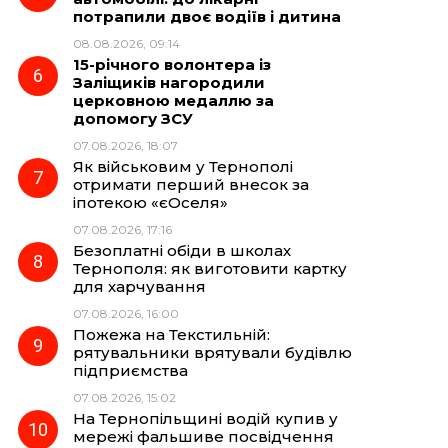
потрапили двоє водіїв і дитина
08.08.2026, 09:14
15-річного волонтера із
Заліщиків нагородили
церковною медаллю за
допомогу ЗСУ
07.08.2026, 18:07
Як військовим у Тернополі
отримати перший внесок за
іпотекою «єОселя»
07.08.2026, 17:16
Безоплатні обіди в школах
Тернополя: як виготовити картку
для харчування
07.08.2026, 16:00
Пожежа на Текстильній:
рятувальники врятували будівлю
підприємства
07.08.2026, 15:02
На Тернопільщині водій купив у
мережі фальшиве посвідчення