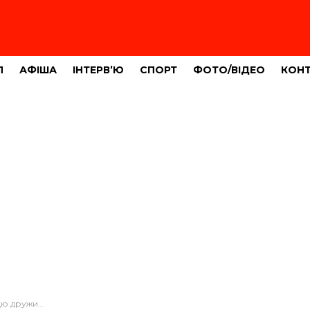
Л
АФІША
ІНТЕРВ’Ю
СПОРТ
ФОТО/ВІДЕО
КОН
на 8 років тюрми