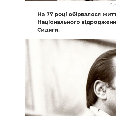
Ром
На 77 році обірвалося житт
Національного відродженн
Сидяги.