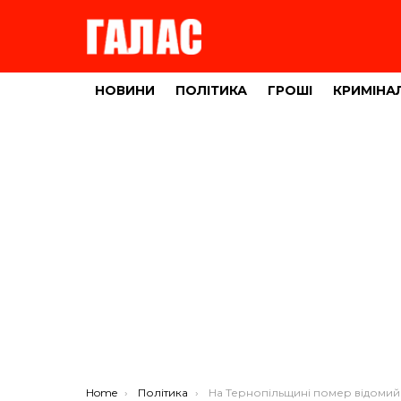
НОВИНИ
ПОЛІТИКА
ГРОШІ
КРИМІНА
You are here:
Home
Політика
На Тернопільщині помер відомий політик і правозахисни