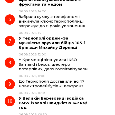
фруктами та медом
06.08.2026, 14:00
Забрала сумку з телефоном і
викинула ключі: тернополянці
загрожує до 8 років ув’язнення
06.08.2026, 13:11
У Тернополі орден «За
мужність» вручили бійцю 105-ї
бригади Михайлу Дерлиці
06.08.2026, 12:00
У Кременці зіткнулися IKSO
Samand і Lexus: шестеро
потерпілих, двох госпіталізували
06.08.2026, 11:00
До Тернополя доставили всі 17
нових тролейбусів «Електрон»
06.08.2026, 10:18
У Великій Березовиці водійка
BMW їхала зі швидкістю 147 км/
год
06.08.2026, 09:30