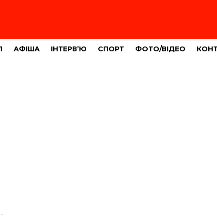
Л
АФІША
ІНТЕРВ’Ю
СПОРТ
ФОТО/ВІДЕО
КОН
к