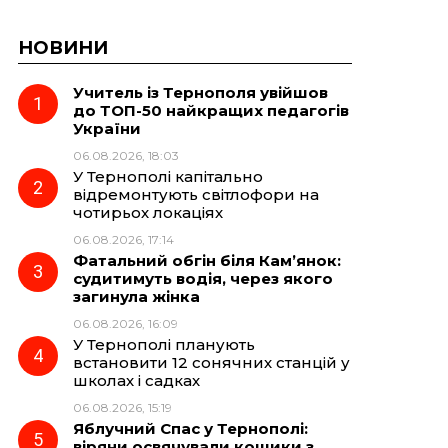
НОВИНИ
Учитель із Тернополя увійшов
до ТОП-50 найкращих педагогів
України
06.08.2026, 18:03
У Тернополі капітально
відремонтують світлофори на
чотирьох локаціях
06.08.2026, 17:14
Фатальний обгін біля Кам’янок:
судитимуть водія, через якого
загинула жінка
06.08.2026, 16:09
У Тернополі планують
встановити 12 сонячних станцій у
школах і садках
06.08.2026, 15:19
Яблучний Спас у Тернополі:
віряни освячували кошики з