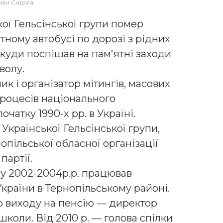
ан Сидяга
кої Гельсінської групи помер
тному автобусі по дорозі з рідних
куди поспішав на пам’ятні заходи
волу.
к і організатор мітингів, масових
процесів національного
чатку 1990-х рр. в Україні.
 Української Гельсінської групи,
опільської обласної організації
партії.
 у 2002-2004р.р. працював
раїни в Тернопільському районі.
до виходу на пенсію — директор
школи. Від 2010 р. — голова спілки