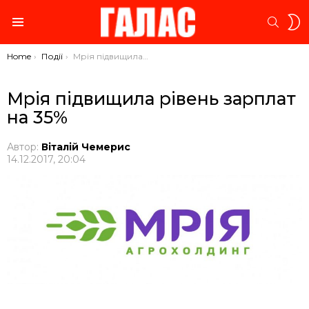
S
SEARC
S
Menu
You are here:
Home
Події
Мрія підвищила рівень зарплат на 35%
Мрія підвищила рівень зарплат
на 35%
Автор:
Віталій Чемерис
14.12.2017, 20:04