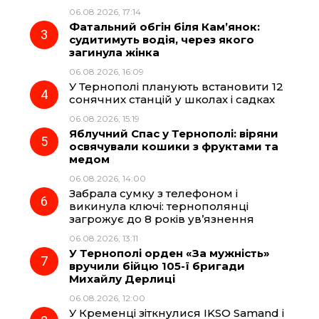
06.08.2026, 17:14
o
a
p
Фатальний обгін біля Кам’янок:
судитимуть водія, через якого
k
m
p
загинула жінка
06.08.2026, 16:09
У Тернополі планують встановити 12
сонячних станцій у школах і садках
06.08.2026, 15:19
Яблучний Спас у Тернополі: віряни
освячували кошики з фруктами та
медом
06.08.2026, 14:00
Забрала сумку з телефоном і
викинула ключі: тернополянці
загрожує до 8 років ув’язнення
06.08.2026, 13:11
У Тернополі орден «За мужність»
вручили бійцю 105-ї бригади
Михайлу Дерлиці
06.08.2026, 12:00
У Кременці зіткнулися IKSO Samand і