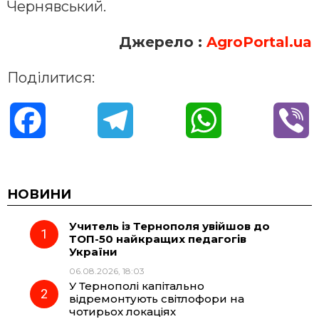
Чернявський.
Джерело
:
AgroPortal.ua
Поділитися:
F
T
W
V
a
e
h
i
c
l
a
b
НОВИНИ
Учитель із Тернополя увійшов до
e
e
t
e
ТОП-50 найкращих педагогів
України
b
g
s
r
06.08.2026, 18:03
У Тернополі капітально
o
r
A
відремонтують світлофори на
чотирьох локаціях