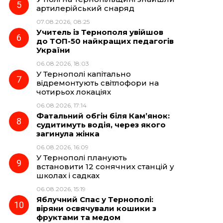
артилерійський снаряд
07.08.2026, 08:25
Учитель із Тернополя увійшов
до ТОП-50 найкращих педагогів
України
06.08.2026, 18:03
У Тернополі капітально
відремонтують світлофори на
чотирьох локаціях
06.08.2026, 17:14
Фатальний обгін біля Кам’янок:
судитимуть водія, через якого
загинула жінка
06.08.2026, 16:09
У Тернополі планують
встановити 12 сонячних станцій у
школах і садках
06.08.2026, 15:19
Яблучний Спас у Тернополі:
віряни освячували кошики з
фруктами та медом