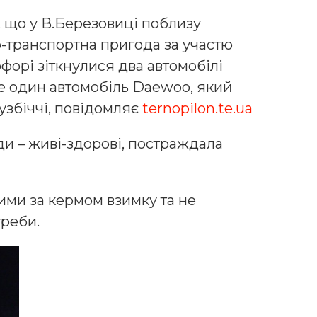
, що у В.Березовиці поблизу
-транспортна пригода за участю
лофорі зіткнулися два автомобілі
 ще один автомобіль Daewoo, який
 узбіччі, повідомляє
ternopilon.te.ua
ди – живі-здорові, постраждала
ими за кермом взимку та не
треби.