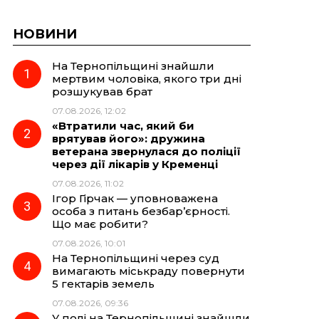
НОВИНИ
На Тернопільщині знайшли
мертвим чоловіка, якого три дні
розшукував брат
07.08.2026, 12:02
«Втратили час, який би
врятував його»: дружина
ветерана звернулася до поліції
через дії лікарів у Кременці
07.08.2026, 11:02
Ігор Гірчак — уповноважена
особа з питань безбар’єрності.
Що має робити?
07.08.2026, 10:01
На Тернопільщині через суд
вимагають міськраду повернути
5 гектарів земель
07.08.2026, 09:36
У полі на Тернопільщині знайшли