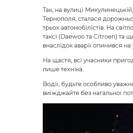
Так, на вулиці Микулинецькій
Тернополя, сталася дорожньо
трьох автомобілістів. На світ
таксі (Daewoo та Citroen) та
внаслідок аварії опинився на
На щастя, всі учасники приго
лише техніка.
Водії, будьте особливо уважн
виїжджайте без нагальної по