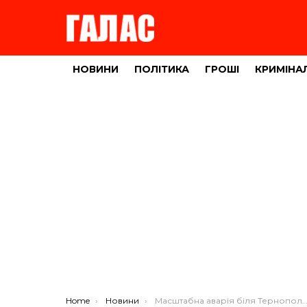
НОВИНИ
ПОЛІТИКА
ГРОШІ
КРИМІНА
You are here:
Home
Новини
Масштабна аварія біля Тернополя за участі таксистів (фото)