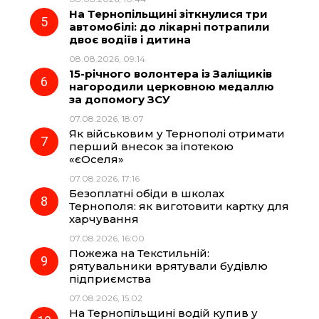
На Тернопільщині зіткнулися три
автомобілі: до лікарні потрапили
двоє водіїв і дитина
08.08.2026, 09:14
15-річного волонтера із Заліщиків
нагородили церковною медаллю
за допомогу ЗСУ
07.08.2026, 18:07
Як військовим у Тернополі отримати
перший внесок за іпотекою
«єОселя»
07.08.2026, 17:16
Безоплатні обіди в школах
Тернополя: як виготовити картку для
харчування
07.08.2026, 16:00
Пожежа на Текстильній:
рятувальники врятували будівлю
підприємства
07.08.2026, 15:02
На Тернопільщині водій купив у