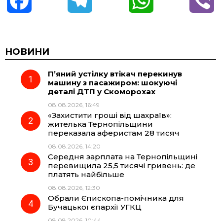
F
T
W
V
a
e
h
i
c
l
a
b
НОВИНИ
П’яний устілку втікач перекинув
e
e
t
e
машину з пасажиром: шокуючі
деталі ДТП у Скоморохах
b
g
s
r
08.08.2026, 16:49
«Захистити гроші від шахраїв»:
o
r
A
жителька Тернопільщини
переказала аферистам 28 тисяч
08.08.2026, 14:20
o
a
p
Середня зарплата на Тернопільщині
перевищила 25,5 тисячі гривень: де
k
m
p
платять найбільше
08.08.2026, 12:30
Обрали Єпископа-помічника для
Бучацької єпархії УГКЦ
08.08.2026, 10:44