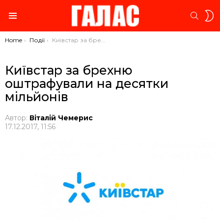
S
SEARC
S
Menu
You are here:
Home
Події
Київстар за брехню оштрафували на десятки мільйонів
Київстар за брехню
оштрафували на десятки
мільйонів
Автор:
Віталій Чемерис
17.12.2017, 11:56