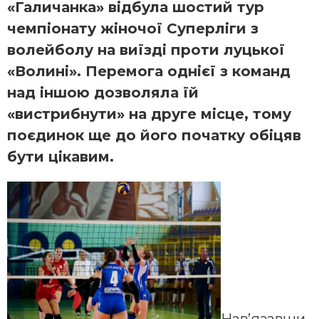
«Галичанка» відбула шостий тур
чемпіонату жіночої Суперліги з
волейболу на виїзді проти луцької
«Волині». Перемога однієї з команд
над іншою дозволяла їй
«вистрибнути» на друге місце, тому
поєдинок ще до його початку обіцяв
бути цікавим.
Нав’язавши