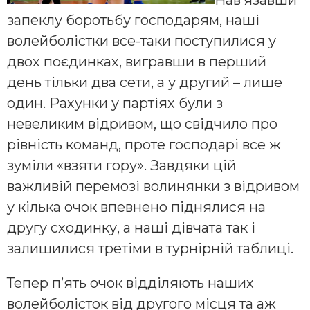
запеклу боротьбу господарям, наші
волейболістки все-таки поступилися у
двох поєдинках, вигравши в перший
день тільки два сети, а у другий – лише
один. Рахунки у партіях були з
невеликим відривом, що свідчило про
рівність команд, проте господарі все ж
зуміли «взяти гору». Завдяки цій
важливій перемозі волинянки з відривом
у кілька очок впевнено піднялися на
другу сходинку, а наші дівчата так і
залишилися третіми в турнірній таблиці.
Тепер п’ять очок відділяють наших
волейболісток від другого місця та аж