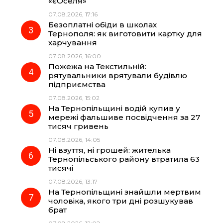
«єОселя»
07.08.2026, 17:16
o
a
p
Безоплатні обіди в школах
Тернополя: як виготовити картку для
k
m
p
харчування
07.08.2026, 16:00
Пожежа на Текстильній:
рятувальники врятували будівлю
підприємства
07.08.2026, 15:02
На Тернопільщині водій купив у
мережі фальшиве посвідчення за 27
тисяч гривень
07.08.2026, 14:05
Ні взуття, ні грошей: жителька
Тернопільського району втратила 63
тисячі
07.08.2026, 13:17
На Тернопільщині знайшли мертвим
чоловіка, якого три дні розшукував
брат