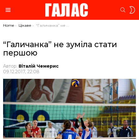
S
SEARC
S
Menu
You are here:
Home
Цікаве
“Галичанка” не зуміла стати першою
“Галичанка” не зуміла стати
першою
Автор:
Віталій Чемерис
09.12.2017, 22:08