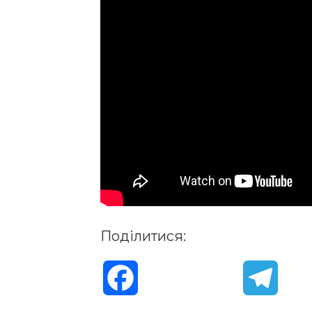
Поділитися:
F
T