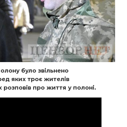
олону було звільнено
ред яких троє жителів
 розповів про життя у полоні.