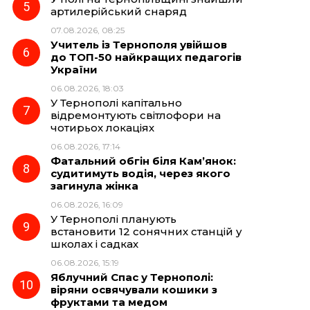
артилерійський снаряд
07.08.2026, 08:25
Учитель із Тернополя увійшов
до ТОП-50 найкращих педагогів
України
06.08.2026, 18:03
У Тернополі капітально
відремонтують світлофори на
чотирьох локаціях
06.08.2026, 17:14
Фатальний обгін біля Кам’янок:
судитимуть водія, через якого
загинула жінка
06.08.2026, 16:09
У Тернополі планують
встановити 12 сонячних станцій у
школах і садках
06.08.2026, 15:19
Яблучний Спас у Тернополі:
віряни освячували кошики з
фруктами та медом