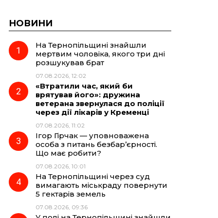
НОВИНИ
На Тернопільщині знайшли
мертвим чоловіка, якого три дні
розшукував брат
07.08.2026, 12:02
«Втратили час, який би
врятував його»: дружина
ветерана звернулася до поліції
через дії лікарів у Кременці
07.08.2026, 11:02
Ігор Гірчак — уповноважена
особа з питань безбар’єрності.
Що має робити?
07.08.2026, 10:01
На Тернопільщині через суд
вимагають міськраду повернути
5 гектарів земель
07.08.2026, 09:36
У полі на Тернопільщині знайшли