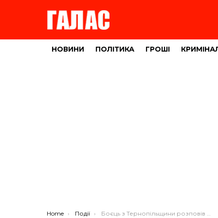
НОВИНИ
ПОЛІТИКА
ГРОШІ
КРИМІНА
You are here:
Home
Події
Боєць з Тернопільщини розповів про життя в російському полоні (відео)