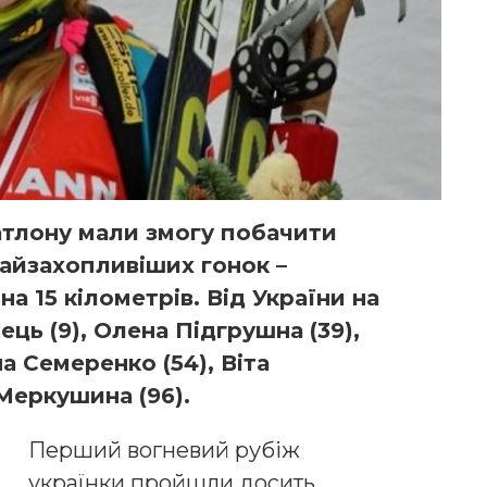
атлону мали змогу побачити
найзахопливіших гонок –
а 15 кілометрів. Від України на
ць (9), Олена Підгрушна (39),
а Семеренко (54), Віта
Меркушина (96).
Перший вогневий рубіж
українки пройшли досить