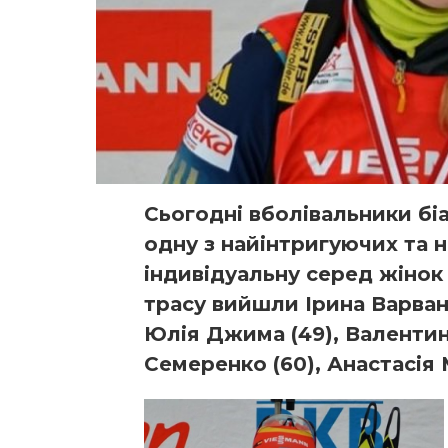
Сьогодні вболівальники бі
одну з найінтригуючих та 
індивідуальну серед жінок н
трасу вийшли Ірина Варване
Юлія Джима (49), Валентин
Семеренко (60), Анастасія 