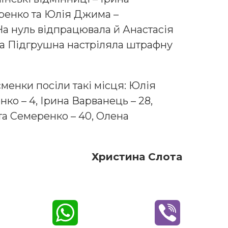
еренко та Юлія Джима –
На нуль відпрацювала й Анастасія
а Підгрушна настріляла штрафну
сменки посіли такі місця: Юлія
ко – 4, Ірина Варванець – 28,
та Семеренко – 40, Олена
Христина Слота
W
V