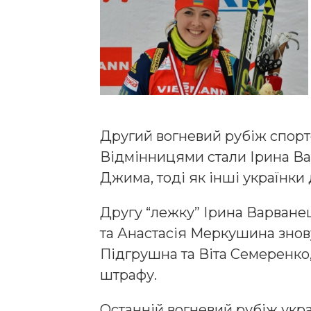
Другий вогневий рубіж спор
Відмінницями стали Ірина Ва
Джима, тоді як інші українки
Другу “лежку” Ірина Варване
та Анастасія Меркушина знов
Підгрушна та Віта Семеренко,
штрафу.
Останній вогневий рубіж укра