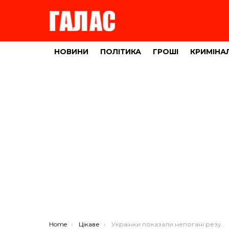
НОВИНИ
ПОЛІТИКА
ГРОШІ
КРИМІНА
You are here:
Home
Цікаве
Українки показали непогані результати на індивідуальній гонці