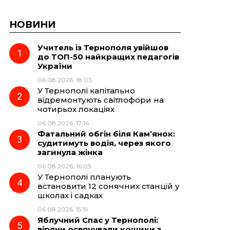
НОВИНИ
Учитель із Тернополя увійшов
до ТОП-50 найкращих педагогів
України
06.08.2026, 18:03
У Тернополі капітально
відремонтують світлофори на
чотирьох локаціях
06.08.2026, 17:14
Фатальний обгін біля Кам’янок:
судитимуть водія, через якого
загинула жінка
06.08.2026, 16:09
У Тернополі планують
встановити 12 сонячних станцій у
школах і садках
06.08.2026, 15:19
Яблучний Спас у Тернополі:
віряни освячували кошики з