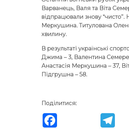
Варванець, Валя та Віта Сем
відпрацювали знову “чисто”. 
Меркушина. Титулована Олен
хвилину.
В результаті українські спорт
Джима – 3, Валентина Семерен
Анастасія Меркушина – 37, Ві
Підгрушна – 58.
Поділитися:
F
T