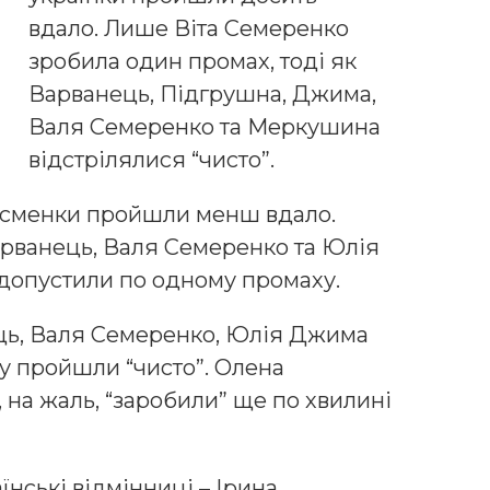
вдало. Лише Віта Семеренко
зробила один промах, тоді як
Варванець, Підгрушна, Джима,
Валя Семеренко та Меркушина
відстрілялися “чисто”.
тсменки пройшли менш вдало.
рванець, Валя Семеренко та Юлія
 допустили по одному промаху.
ць, Валя Семеренко, Юлія Джима
у пройшли “чисто”. Олена
 на жаль, “заробили” ще по хвилині
їнські відмінниці – Ірина