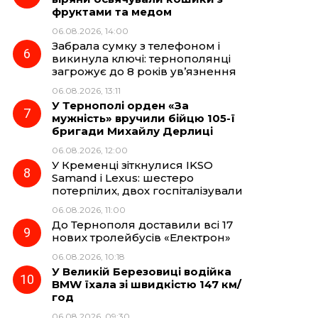
фруктами та медом
06.08.2026, 14:00
Забрала сумку з телефоном і
викинула ключі: тернополянці
загрожує до 8 років ув’язнення
06.08.2026, 13:11
У Тернополі орден «За
мужність» вручили бійцю 105-ї
бригади Михайлу Дерлиці
06.08.2026, 12:00
У Кременці зіткнулися IKSO
Samand і Lexus: шестеро
потерпілих, двох госпіталізували
06.08.2026, 11:00
До Тернополя доставили всі 17
нових тролейбусів «Електрон»
06.08.2026, 10:18
У Великій Березовиці водійка
BMW їхала зі швидкістю 147 км/
год
06.08.2026, 09:30