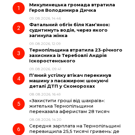
Микулинецька громада втратила
e
e
t
e
Героя Володимира Дичка
09.08.2026, 14:46
b
g
s
r
Фатальний обгін біля Кам’янок:
судитимуть водія, через якого
o
r
A
загинула жінка
09.08.2026, 12:09
Тернопільщина втратила 23-річного
o
a
p
захисника із Теребовлі Андрія
Іскоростенського
k
m
p
09.08.2026, 09:41
П’яний устілку втікач перекинув
машину з пасажиром: шокуючі
деталі ДТП у Скоморохах
08.08.2026, 16:49
«Захистити гроші від шахраїв»:
жителька Тернопільщини
переказала аферистам 28 тисяч
08.08.2026, 14:20
Середня зарплата на Тернопільщині
перевищила 25,5 тисячі гривень: де