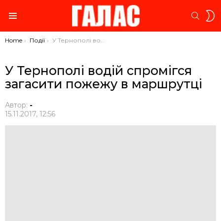
S
SEARC
S
Menu
You are here:
Home
Події
У Тернополі водій спромігся загасити пожежу в маршрутці
У Тернополі водій спромігся
загасити пожежу в маршрутці
Автор:
-
15.11.2017, 12:56