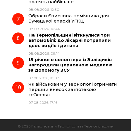
платять найбільше
08.08.2026, 12:30
Обрали Єпископа-помічника для
Бучацької єпархії УГКЦ
08.08.2026, 10:44
На Тернопільщині зіткнулися три
автомобілі: до лікарні потрапили
двоє водіїв і дитина
08.08.2026, 09:14
15-річного волонтера із Заліщиків
нагородили церковною медаллю
за допомогу ЗСУ
07.08.2026, 18:07
Як військовим у Тернополі отримати
перший внесок за іпотекою
«єОселя»
07.08.2026, 17:16
© 2026 Галас новини Тернополя та Тернопільщини