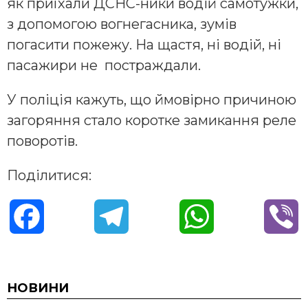
як приїхали ДСНС-ники водій самотужки,
з допомогою вогнегасника, зумів
погасити пожежу. На щастя, ні водій, ні
пасажири не постраждали.
У поліція кажуть, що ймовірно причиною
загоряння стало коротке замикання реле
поворотів.
Поділитися:
F
T
W
V
a
e
h
i
c
l
a
b
НОВИНИ