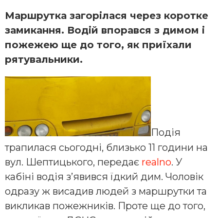
Маршрутка загорілася через коротке
замикання. Водій впорався з димом і
пожежею ще до того, як приїхали
рятувальники.
Подія
трапилася сьогодні, близько 11 години на
вул. Шептицького, передає
realno
. У
кабіні водія з’явився їдкий дим. Чоловік
одразу ж висадив людей з маршрутки та
викликав пожежників. Проте ще до того,