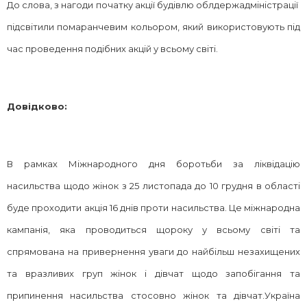
До слова, з нагоди початку акції будівлю облдержадміністрації
підсвітили помаранчевим кольором, який використовують під
час проведення подібних акцій у всьому світі.
Довідково:
В рамках Міжнародного дня боротьби за ліквідацію
насильства щодо жінок з 25 листопада до 10 грудня в області
буде проходити акція 16 днів проти насильства. Це міжнародна
кампанія, яка проводиться щороку у всьому світі та
спрямована на привернення уваги до найбільш незахищених
та вразливих груп жінок і дівчат щодо запобігання та
припинення насильства стосовно жінок та дівчат.Україна