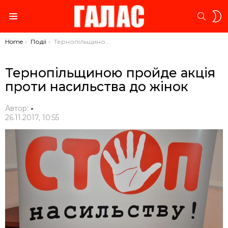
S
SEARC
S
Menu
You are here:
Home
Події
Тернопільщиною пройде акція проти насильства до жінок
Тернопільщиною пройде акція
проти насильства до жінок
Автор:
-
26.11.2017, 10:55