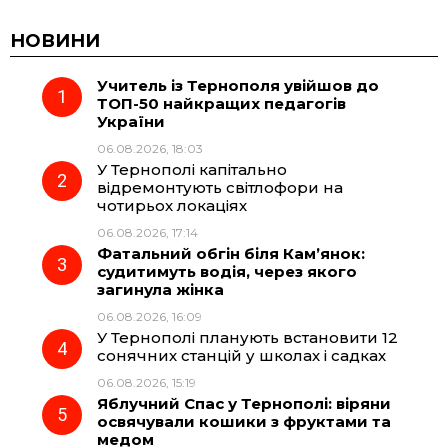
c
l
a
b
НОВИНИ
Учитель із Тернополя увійшов до
e
e
t
e
ТОП-50 найкращих педагогів
України
b
g
s
r
06.08.2026, 18:03
У Тернополі капітально
o
r
A
відремонтують світлофори на
чотирьох локаціях
06.08.2026, 17:14
o
a
p
Фатальний обгін біля Кам’янок:
судитимуть водія, через якого
k
m
p
загинула жінка
06.08.2026, 16:09
У Тернополі планують встановити 12
сонячних станцій у школах і садках
06.08.2026, 15:19
Яблучний Спас у Тернополі: віряни
освячували кошики з фруктами та
медом