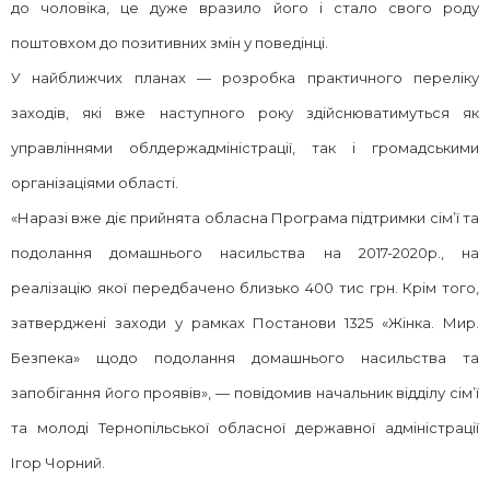
до чоловіка, це дуже вразило його і стало свого роду
поштовхом до позитивних змін у поведінці.
У найближчих планах — розробка практичного переліку
заходів, які вже наступного року здійснюватимуться як
управліннями облдержадміністрації, так і громадськими
організаціями області.
«Наразі вже діє прийнята обласна Програма підтримки сім’ї та
подолання домашнього насильства на 2017-2020р., на
реалізацію якої передбачено близько 400 тис грн. Крім того,
затверджені заходи у рамках Постанови 1325 «Жінка. Мир.
Безпека» щодо подолання домашнього насильства та
запобігання його проявів», — повідомив начальник відділу сім’ї
та молоді Тернопільської обласної державної адміністрації
Ігор Чорний.