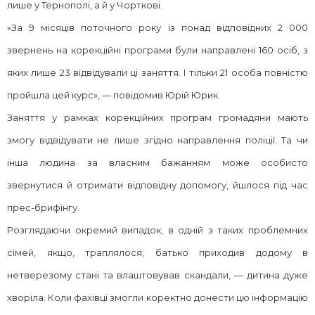
лише у Тернополі, а й у Чорткові.
«За 9 місяців поточного року із понад відповідних 2 000
звернень на корекційні програми були направлені 160 осіб, з
яких лише 23 відвідували ці заняття. І тільки 21 особа повністю
пройшла цей курс», — повідомив Юрій Юрик.
Заняття у рамках корекційних програм громадяни мають
змогу відвідувати не лише згідно направлення поліції. Та чи
інша людина за власним бажанням може особисто
звернутися й отримати відповідну допомогу, йшлося під час
прес-брифінгу.
Розглядаючи окремий випадок, в одній з таких проблемних
сімей, якщо, траплялося, батько приходив додому в
нетверезому стані та влаштовував скандали, — дитина дуже
хворіла. Коли фахівці змогли коректно донести цю інформацію