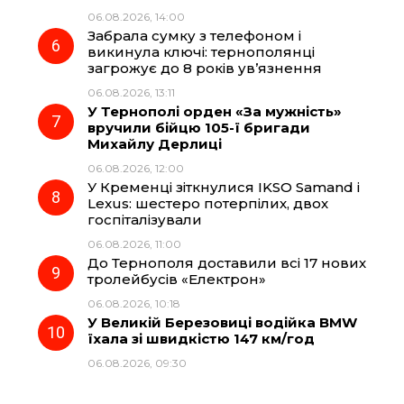
06.08.2026, 14:00
Забрала сумку з телефоном і
викинула ключі: тернополянці
загрожує до 8 років ув’язнення
06.08.2026, 13:11
У Тернополі орден «За мужність»
вручили бійцю 105-ї бригади
Михайлу Дерлиці
06.08.2026, 12:00
У Кременці зіткнулися IKSO Samand і
Lexus: шестеро потерпілих, двох
госпіталізували
06.08.2026, 11:00
До Тернополя доставили всі 17 нових
тролейбусів «Електрон»
06.08.2026, 10:18
У Великій Березовиці водійка BMW
їхала зі швидкістю 147 км/год
06.08.2026, 09:30