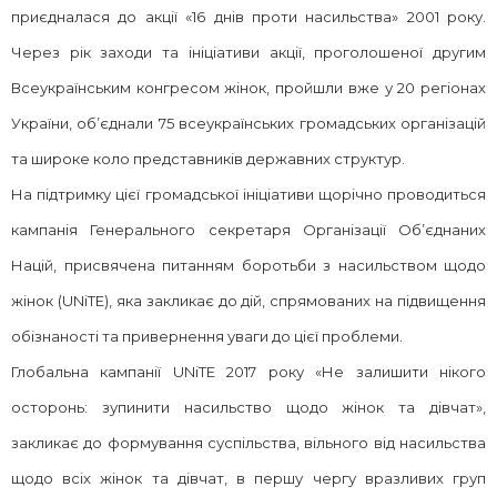
приєдналася до акції «16 днів проти насильства» 2001 року.
Через рік заходи та ініціативи акції, проголошеної другим
Всеукраїнським конгресом жінок, пройшли вже у 20 регіонах
України, об’єднали 75 всеукраїнських громадських організацій
та широке коло представників державних структур.
На підтримку цієї громадської ініціативи щорічно проводиться
кампанія Генерального секретаря Організації Об’єднаних
Націй, присвячена питанням боротьби з насильством щодо
жінок (UNiTE), яка закликає до дій, спрямованих на підвищення
обізнаності та привернення уваги до цієї проблеми.
Глобальна кампанії UNiTE 2017 року «Не залишити нікого
осторонь: зупинити насильство щодо жінок та дівчат»,
закликає до формування суспільства, вільного від насильства
щодо всіх жінок та дівчат, в першу чергу вразливих груп