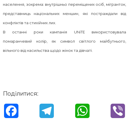
населення, зокрема: внутрішньо переміщених осіб, мігранток,
представниць національних меншин, які постраждали від
конфліктів та стихійних лих.
В останні роки кампанія UNiTE використовувала
помаранчевий колір, як символ світлого майбутнього,
вільного від насильства щодо жінок та дівчаті.
Поділитися:
F
T
W
V
a
e
h
i