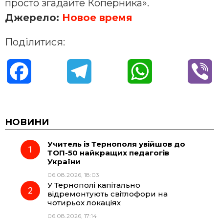
просто згадайте Коперника».
Джерело:
Новое время
Поділитися:
F
T
W
V
a
e
h
i
c
l
a
b
НОВИНИ
Учитель із Тернополя увійшов до
e
e
t
e
ТОП-50 найкращих педагогів
України
b
g
s
r
06.08.2026, 18:03
У Тернополі капітально
o
r
A
відремонтують світлофори на
чотирьох локаціях
06.08.2026, 17:14
o
a
p