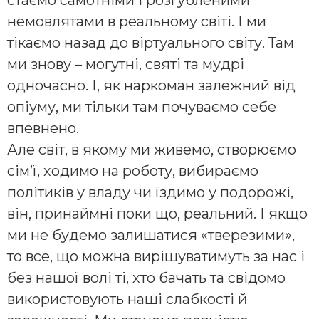
стаємо самотніми і розгубленими
немовлятами в реальному світі. І ми
тікаємо назад до віртуального світу. Там
ми знову – могутні, святі та мудрі
одночасно. І, як наркоман залежний від
опіуму, ми тільки там почуваємо себе
впевнено.
Але світ, в якому ми живемо, створюємо
сім’ї, ходимо на роботу, вибираємо
політиків у владу чи їздимо у подорожі,
він, принаймні поки що, реальний. І якщо
ми не будемо залишатися «тверезими»,
то все, що можна вирішуватимуть за нас і
без нашої волі ті, хто бачать та свідомо
використовують наші слабкості й