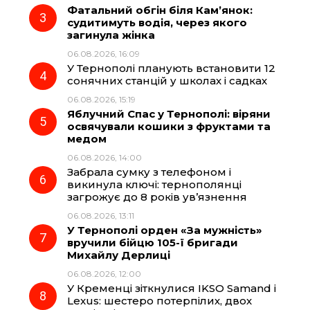
Фатальний обгін біля Кам’янок:
судитимуть водія, через якого
k
m
p
загинула жінка
06.08.2026, 16:09
У Тернополі планують встановити 12
сонячних станцій у школах і садках
06.08.2026, 15:19
Яблучний Спас у Тернополі: віряни
освячували кошики з фруктами та
медом
06.08.2026, 14:00
Забрала сумку з телефоном і
викинула ключі: тернополянці
загрожує до 8 років ув’язнення
06.08.2026, 13:11
У Тернополі орден «За мужність»
вручили бійцю 105-ї бригади
Михайлу Дерлиці
06.08.2026, 12:00
У Кременці зіткнулися IKSO Samand і
Lexus: шестеро потерпілих, двох