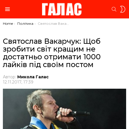
S
SEARC
S
Menu
You are here:
Home
Політика
Святослав Вакарчук: Щоб зробити світ кращим не достатньо отримати 1000 лайків під своїм постом
Святослав Вакарчук: Щоб
зробити світ кращим не
достатньо отримати 1000
лайків під своїм постом
Автор:
Микола Галас
12.11.2017, 17:39