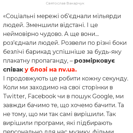
Святослав Вакарчук
«Соціальні мережі об’єднали мільярди
людей. Зменшили відстані. І це
неймовірно чудово. А ще вони…
роз’єднали людей. Розвели по різні боки
безлічі барикад успішніше за будь-яку
плакатну пропаганду, –
розмірковує
співак
у блозі на nv.ua.
І продовжують це робити кожну секунду.
Коли ми заходимо на свої сторінки в
Twitter, Facebook чи в пошук Google, ми
завжди бачимо те, що хочемо бачити. Та
не тому, що ми так самі вирішили. Так
вирішили програми, які підбирають
персонально для нас музику, фільми,