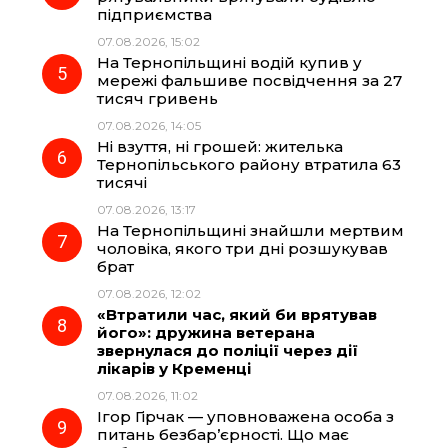
підприємства
07.08.2026, 15:02
На Тернопільщині водій купив у
мережі фальшиве посвідчення за 27
тисяч гривень
07.08.2026, 14:05
Ні взуття, ні грошей: жителька
Тернопільського району втратила 63
тисячі
07.08.2026, 13:17
На Тернопільщині знайшли мертвим
чоловіка, якого три дні розшукував
брат
07.08.2026, 12:02
«Втратили час, який би врятував
його»: дружина ветерана
звернулася до поліції через дії
лікарів у Кременці
07.08.2026, 11:02
Ігор Гірчак — уповноважена особа з
питань безбар’єрності. Що має