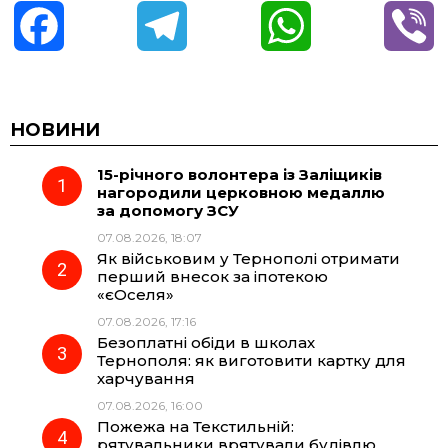
F
T
W
V
a
e
h
i
c
l
a
b
НОВИНИ
15-річного волонтера із Заліщиків
e
e
t
e
нагородили церковною медаллю
за допомогу ЗСУ
b
g
s
r
07.08.2026, 18:07
Як військовим у Тернополі отримати
o
r
A
перший внесок за іпотекою
«єОселя»
07.08.2026, 17:16
o
a
p
Безоплатні обіди в школах
Тернополя: як виготовити картку для
k
m
p
харчування
07.08.2026, 16:00
Пожежа на Текстильній:
рятувальники врятували будівлю